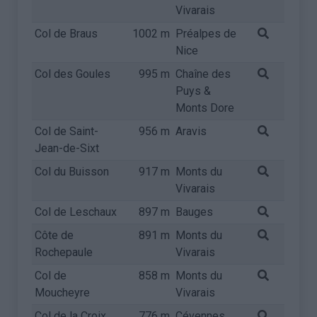
Vivarais
Col de Braus
1002 m
Préalpes de
Nice
Col des Goules
995 m
Chaîne des
Puys &
Monts Dore
Col de Saint-
956 m
Aravis
Jean-de-Sixt
Col du Buisson
917 m
Monts du
Vivarais
Col de Leschaux
897 m
Bauges
Côte de
891 m
Monts du
Rochepaule
Vivarais
Col de
858 m
Monts du
Moucheyre
Vivarais
Col de la Croix
776 m
Cévennes