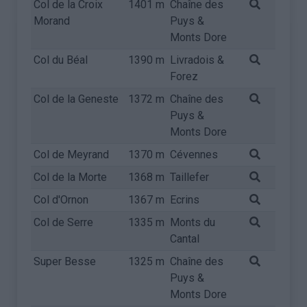
Col de la Croix
1401 m
Chaîne des
Morand
Puys &
Monts Dore
Col du Béal
1390 m
Livradois &
Forez
Col de la Geneste
1372 m
Chaîne des
Puys &
Monts Dore
Col de Meyrand
1370 m
Cévennes
Col de la Morte
1368 m
Taillefer
Col d'Ornon
1367 m
Ecrins
Col de Serre
1335 m
Monts du
Cantal
Super Besse
1325 m
Chaîne des
Puys &
Monts Dore