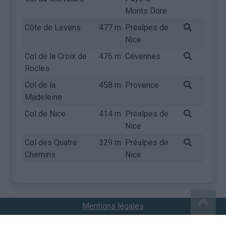
Monts Dore
Côte de Levens
477 m
Préalpes de
Nice
Col de la Croix de
476 m
Cévennes
Rocles
Col de la
458 m
Provence
Madeleine
Col de Nice
414 m
Préalpes de
Nice
Col des Quatre
329 m
Préalpes de
Chemins
Nice
Mentions légales