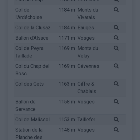
Col de
1184 m
Monts du
l'Ardéchoise
Vivarais
Col de la Clusaz
1184 m
Bauges
Ballon d'Alsace
1171 m
Vosges
Col de Peyra
1169 m
Monts du
Taillade
Velay
Col du Chap del
1169 m
Cévennes
Bosc
Col des Gets
1163 m
Giffre &
Chablais
Ballon de
1158 m
Vosges
Servance
Col de Malissol
1153 m
Taillefer
Station de la
1148 m
Vosges
Planche des