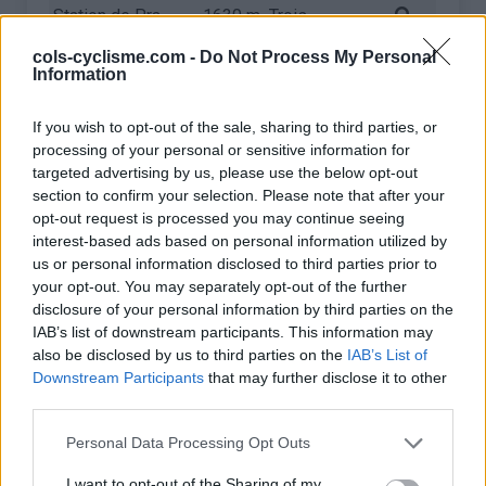
Station de Pra
1630 m
Trois-
Loup
Evêchés
cols-cyclisme.com -
Do Not Process My Personal
Information
Col de la
1613 m
Aravis
Colombière
If you wish to opt-out of the sale, sharing to third parties, or
Col de Turini
1604 m
Préalpes de
processing of your personal or sensitive information for
Nice
targeted advertising by us, please use the below opt-out
section to confirm your selection. Please note that after your
Pas de Peyrol
1588 m
Monts du
opt-out request is processed you may continue seeing
Cantal
interest-based ads based on personal information utilized by
Col de la Croix de
1570 m
Monts du
us or personal information disclosed to third parties prior to
your opt-out. You may separately opt-out of the further
Peccata
Velay
disclosure of your personal information by third parties on the
Col du
1566 m
Arves et
IAB’s list of downstream participants. This information may
Télégraphe
Grandes
also be disclosed by us to third parties on the
IAB’s List of
Rousses
Downstream Participants
that may further disclose it to other
third parties.
Mont Revard
1537 m
Bauges
Personal Data Processing Opt Outs
Col de la Croix de
1506 m
Monts du
Boutière
Vivarais
I want to opt-out of the Sharing of my