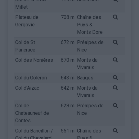
Millet
Plateau de
708 m
Chaîne des
Gergovie
Puys &
Monts Dore
Col de St
672 m
Préalpes de
Pancrace
Nice
Col des Nonières
670 m
Monts du
Vivarais
Col du Goléron
643 m
Bauges
Col d'Aizac
642 m
Monts du
Vivarais
Col de
628 m
Préalpes de
Chateauneuf de
Nice
Contes
Col du Bancillon /
551 m
Chaîne des
Col du Chevalard
Puys &