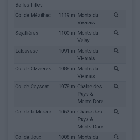
Belles Filles
Col de Mézilhac
1119 m
Monts du
Vivarais
Séjallières
1100 m
Monts du
Velay
Lalouvesc
1091 m
Monts du
Vivarais
Col de Clavieres
1088 m
Monts du
Vivarais
Col de Ceyssat
1078 m
Chaîne des
Puys &
Monts Dore
Col de la Moréno
1062 m
Chaîne des
Puys &
Monts Dore
Col de Joux
1008 m
Monts du