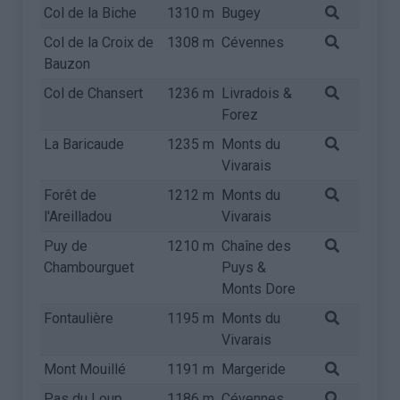
Col de la Biche
1310 m
Bugey
Col de la Croix de
1308 m
Cévennes
Bauzon
Col de Chansert
1236 m
Livradois &
Forez
La Baricaude
1235 m
Monts du
Vivarais
Forêt de
1212 m
Monts du
l'Areilladou
Vivarais
Puy de
1210 m
Chaîne des
Chambourguet
Puys &
Monts Dore
Fontaulière
1195 m
Monts du
Vivarais
Mont Mouillé
1191 m
Margeride
Pas du Loup
1186 m
Cévennes