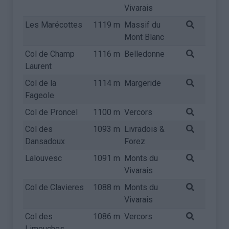
Vivarais
Les Marécottes
1119 m
Massif du
Mont Blanc
Col de Champ
1116 m
Belledonne
Laurent
Col de la
1114 m
Margeride
Fageole
Col de Proncel
1100 m
Vercors
Col des
1093 m
Livradois &
Dansadoux
Forez
Lalouvesc
1091 m
Monts du
Vivarais
Col de Clavieres
1088 m
Monts du
Vivarais
Col des
1086 m
Vercors
Limouches