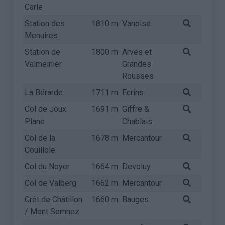
Carle
Station des
1810 m
Vanoise
Menuires
Station de
1800 m
Arves et
Valmeinier
Grandes
Rousses
La Bérarde
1711 m
Ecrins
Col de Joux
1691 m
Giffre &
Plane
Chablais
Col de la
1678 m
Mercantour
Couillole
Col du Noyer
1664 m
Devoluy
Col de Valberg
1662 m
Mercantour
Crêt de Châtillon
1660 m
Bauges
/ Mont Semnoz