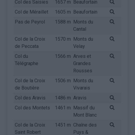
Col des Saisies
1657 m
Beaufortain
Col de Méraillet
1605 m
Beaufortain
Pas de Peyrol
1588 m
Monts du
Cantal
Col de la Croix
1570 m
Monts du
de Peccata
Velay
Col du
1566 m
Arves et
Télégraphe
Grandes
Rousses
Col de la Croix
1506 m
Monts du
de Boutière
Vivarais
Col des Aravis
1486 m
Aravis
Col des Montets
1461 m
Massif du
Mont Blanc
Col de la Croix
1451 m
Chaîne des
Saint Robert
Puys &