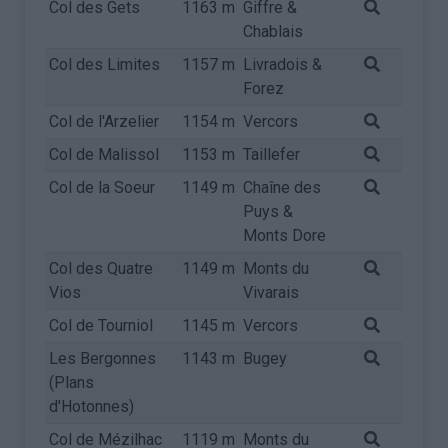
Col des Gets
1163 m
Giffre &
Chablais
Col des Limites
1157 m
Livradois &
Forez
Col de l'Arzelier
1154 m
Vercors
Col de Malissol
1153 m
Taillefer
Col de la Soeur
1149 m
Chaîne des
Puys &
Monts Dore
Col des Quatre
1149 m
Monts du
Vios
Vivarais
Col de Tourniol
1145 m
Vercors
Les Bergonnes
1143 m
Bugey
(Plans
d'Hotonnes)
Col de Mézilhac
1119 m
Monts du