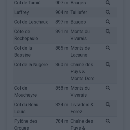
Col de Tamié
907 m
Bauges
Laffrey
904 m
Taillefer
Col de Leschaux
897 m
Bauges
Côte de
891 m
Monts du
Rochepaule
Vivarais
Col de la
885 m
Monts de
Bassine
Lacaune
Col de la Nugère
860 m
Chaîne des
Puys &
Monts Dore
Col de
858 m
Monts du
Moucheyre
Vivarais
Col du Beau
824 m
Livradois &
Louis
Forez
Pylône des
784 m
Chaîne des
Orgues
Puys &