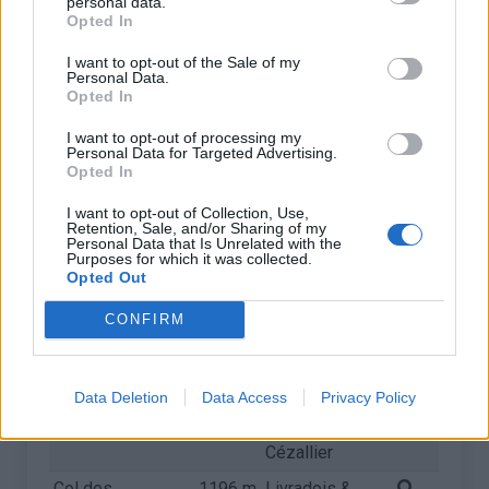
personal data.
Baracuchet
Forez
Opted In
Col de Rousset
1245 m
Vercors
I want to opt-out of the Sale of my
Personal Data.
Col du Rouvey
1244 m
Monts du
Opted In
Vivarais
I want to opt-out of processing my
La Baricaude
1235 m
Monts du
Personal Data for Targeted Advertising.
Vivarais
Opted In
Col d'Aulac
1228 m
Monts du
I want to opt-out of Collection, Use,
Retention, Sale, and/or Sharing of my
Cantal
Personal Data that Is Unrelated with the
Purposes for which it was collected.
Col de Bavella
1218 m
Corse
Opted Out
Col de la Croix
1218 m
Vercors
CONFIRM
Perrin
Col du Baladour
1207 m
Massif du
Cézallier
Data Deletion
Data Access
Privacy Policy
Col de Combalut
1196 m
Massif du
Cézallier
Col des
1196 m
Livradois &