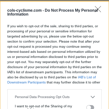
Monts Dore
cols-cyclisme.com -
Do Not Process My Personal
Col d'Herbouilly
1370 m
Vercors
Information
Col d'Ornon
1367 m
Ecrins
If you wish to opt-out of the sale, sharing to third parties, or
Col des
1365 m
Livradois &
processing of your personal or sensitive information for
Supeyres
Forez
targeted advertising by us, please use the below opt-out
Col du Pranlet
1363 m
Monts du
section to confirm your selection. Please note that after your
opt-out request is processed you may continue seeing
Vivarais
interest-based ads based on personal information utilized by
Col de Serre
1335 m
Monts du
us or personal information disclosed to third parties prior to
Cantal
your opt-out. You may separately opt-out of the further
disclosure of your personal information by third parties on the
Col de Grimone
1318 m
Diois
IAB’s list of downstream participants. This information may
Col de la Biche
1310 m
Bugey
also be disclosed by us to third parties on the
IAB’s List of
Downstream Participants
that may further disclose it to other
Col de Guéry
1268 m
Chaîne des
third parties.
Puys &
Monts Dore
Personal Data Processing Opt Outs
Col de
1256 m
Livradois &
I want to opt-out of the Sharing of my