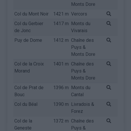
Monts Dore
Col du Mont Noir
1421 m
Vercors
Col du Gerbier
1417 m
Monts du
de Jonc
Vivarais
Puy de Dome
1412 m
Chaîne des
Puys &
Monts Dore
Col de la Croix
1401 m
Chaîne des
Morand
Puys &
Monts Dore
Col de Prat de
1396 m
Monts du
Bouc
Cantal
Col du Béal
1390 m
Livradois &
Forez
Col de la
1372 m
Chaîne des
Geneste
Puys &