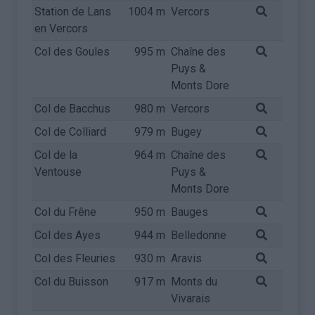
Station de Lans
1004 m
Vercors
en Vercors
Col des Goules
995 m
Chaîne des
Puys &
Monts Dore
Col de Bacchus
980 m
Vercors
Col de Colliard
979 m
Bugey
Col de la
964 m
Chaîne des
Ventouse
Puys &
Monts Dore
Col du Frêne
950 m
Bauges
Col des Ayes
944 m
Belledonne
Col des Fleuries
930 m
Aravis
Col du Buisson
917 m
Monts du
Vivarais