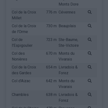
Monts Dore
Col de la Croix
776 m
Cévennes
Millet
Col de la Croix
730 m
Beaujolais
de l'Orme
Col de
723 m
Ste-Baume,
l'Espigoulier
Ste-Victoire
Col des
670 m
Monts du
Nonières
Vivarais
Col de la Croix
654 m
Livradois &
des Gardes
Forez
Col d'Aizac
642 m
Monts du
Vivarais
Chambles
638 m
Livradois &
Forez