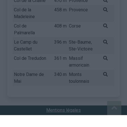
Col de la Chaine
470 m
Provence
Col de la
458 m
Provence
Madeleine
Col de
408 m
Corse
Palmarella
Le Camp du
396 m
Ste-Baume,
Castellet
Ste-Victoire
Col de Tredudon
361 m
Massif
armoricain
Notre Dame de
340 m
Monts
Mai
toulonnais
Mentions légales