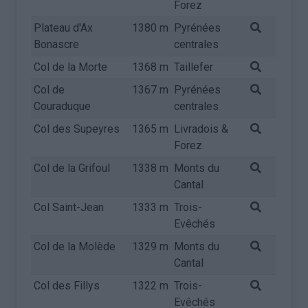
Forez
Plateau d'Ax
1380 m
Pyrénées
Bonascre
centrales
Col de la Morte
1368 m
Taillefer
Col de
1367 m
Pyrénées
Couraduque
centrales
Col des Supeyres
1365 m
Livradois &
Forez
Col de la Grifoul
1338 m
Monts du
Cantal
Col Saint-Jean
1333 m
Trois-
Evêchés
Col de la Molède
1329 m
Monts du
Cantal
Col des Fillys
1322 m
Trois-
Evêchés