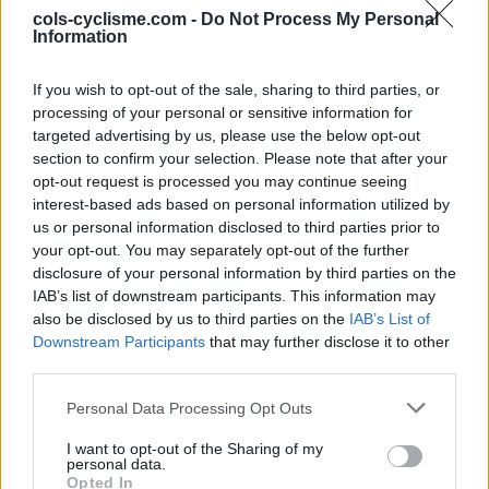
Col de
1850 m
Cerces
cols-cyclisme.com -
Do Not Process My Personal
Information
Montgenevre
Station de l'Alpe
1840 m
Arves et
If you wish to opt-out of the sale, sharing to third parties, or
d'Huez
Grandes
processing of your personal or sensitive information for
Rousses
targeted advertising by us, please use the below opt-out
section to confirm your selection. Please note that after your
Station de Sainte
1840 m
Ubaye
opt-out request is processed you may continue seeing
Anne la
interest-based ads based on personal information utilized by
Condamine
us or personal information disclosed to third parties prior to
your opt-out. You may separately opt-out of the further
Station de
1800 m
Pyrénées
disclosure of your personal information by third parties on the
Superbagneres
centrales
IAB’s list of downstream participants. This information may
also be disclosed by us to third parties on the
Col du Pourtalet
1794 m
Pyrénées
IAB’s List of
Downstream Participants
that may further disclose it to other
ouest
third parties.
Plateau de Beille
1790 m
Pyrénées
centrales
Personal Data Processing Opt Outs
Col de la Pierre
1765 m
Pyrénées
I want to opt-out of the Sharing of my
personal data.
Saint Martin
ouest
Opted In