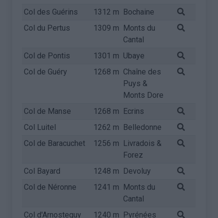
Col des Guérins
1312 m
Bochaine
Col du Pertus
1309 m
Monts du
Cantal
Col de Pontis
1301 m
Ubaye
Col de Guéry
1268 m
Chaîne des
Puys &
Monts Dore
Col de Manse
1268 m
Ecrins
Col Luitel
1262 m
Belledonne
Col de Baracuchet
1256 m
Livradois &
Forez
Col Bayard
1248 m
Devoluy
Col de Néronne
1241 m
Monts du
Cantal
Col d'Arnosteguy
1240 m
Pyrénées