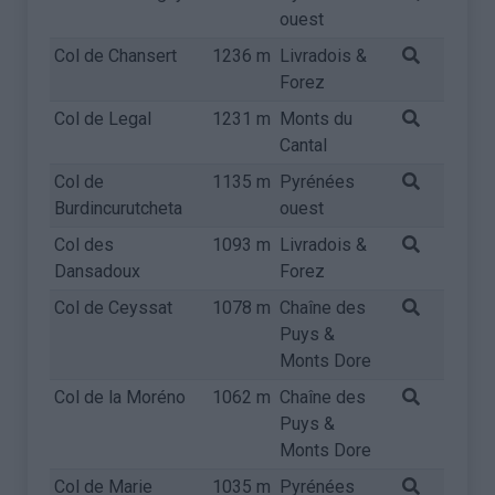
ouest
Col de Chansert
1236 m
Livradois &
Forez
Col de Legal
1231 m
Monts du
Cantal
Col de
1135 m
Pyrénées
Burdincurutcheta
ouest
Col des
1093 m
Livradois &
Dansadoux
Forez
Col de Ceyssat
1078 m
Chaîne des
Puys &
Monts Dore
Col de la Moréno
1062 m
Chaîne des
Puys &
Monts Dore
Col de Marie
1035 m
Pyrénées