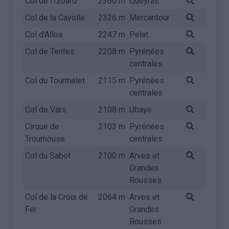
Col de l'Izoard
2360 m
Queyras
Col de la Cayolle
2326 m
Mercantour
Col d'Allos
2247 m
Pelat
Col de Tentes
2208 m
Pyrénées
centrales
Col du Tourmalet
2115 m
Pyrénées
centrales
Col de Vars
2108 m
Ubaye
Cirque de
2103 m
Pyrénées
Troumouse
centrales
Col du Sabot
2100 m
Arves et
Grandes
Rousses
Col de la Croix de
2064 m
Arves et
Fer
Grandes
Rousses