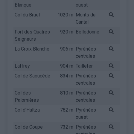
Blanque
ouest
Col du Bruel
1020 m
Monts du
Cantal
Fort des Quatres
920 m
Belledonne
Seigneurs
La Croix Blanche
906 m
Pyrénées
centrales
Laffrey
904 m
Taillefer
Col de Saoucède
834 m
Pyrénées
centrales
Col des
810 m
Pyrénées
Palomières
centrales
Col d'Haltza
782 m
Pyrénées
ouest
Col de Coupe
732 m
Pyrénées