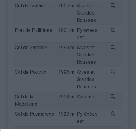
Col du Lautaret
2057 m
Arves et
Grandes
Rousses
Port de Pailhères
2001 m
Pyrénées
est
Col de Sarenne
1999 m
Arves et
Grandes
Rousses
Col de Poutran
1996 m
Arves et
Grandes
Rousses
Col de la
1993 m
Vanoise
Madeleine
Col de Puymorens
1920 m
Pyrénées
est
Mont Ventoux
1909 m
Provence