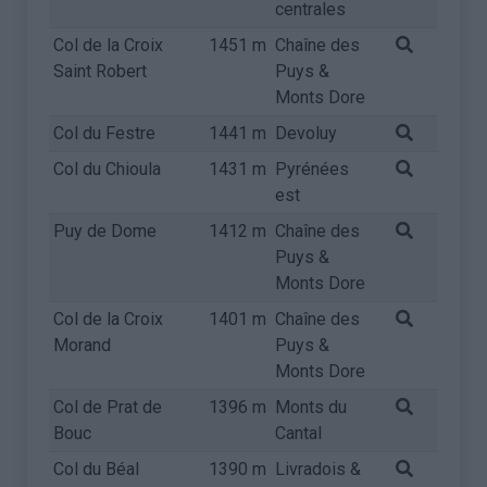
centrales
Col de la Croix
1451 m
Chaîne des
Saint Robert
Puys &
Monts Dore
Col du Festre
1441 m
Devoluy
Col du Chioula
1431 m
Pyrénées
est
Puy de Dome
1412 m
Chaîne des
Puys &
Monts Dore
Col de la Croix
1401 m
Chaîne des
Morand
Puys &
Monts Dore
Col de Prat de
1396 m
Monts du
Bouc
Cantal
Col du Béal
1390 m
Livradois &