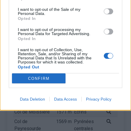
Port de Balès
1755 m
Pyrénées
I want to opt-out of the Sale of my
centrales
Personal Data.
Opted In
Roche Beranger
1715 m
Belledonne
(Station de
I want to opt-out of processing my
Personal Data for Targeted Advertising.
Chamrousse)
Opted In
Col d'Aubisque
1709 m
Pyrénées
I want to opt-out of Collection, Use,
centrales
Retention, Sale, and/or Sharing of my
Personal Data that Is Unrelated with the
Col de Tramassel
1616 m
Pyrénées
Purposes for which it was collected.
Opted Out
centrales
Pas de Peyrol
1588 m
Monts du
CONFIRM
Cantal
Col d'Azet
1580 m
Pyrénées
Data Deletion
Data Access
Privacy Policy
centrales
Col de Moissière
1571 m
Ecrins
Col de
1569 m
Pyrénées
Peyresourde
centrales