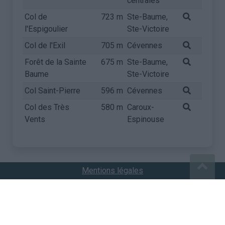
centrales
Col de
723 m
Ste-Baume,
l'Espigoulier
Ste-Victoire
Col de l'Exil
705 m
Cévennes
Forêt de la Sainte
675 m
Ste-Baume,
Baume
Ste-Victoire
Col Saint-Pierre
596 m
Cévennes
Col des Très
580 m
Caroux-
Vents
Espinouse
Mentions légales