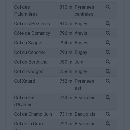
Col des
810 m
Pyrénées
Palomières
centrales
Col des Pezieres
810 m
Bugey
Côte de Domancy
796 m
Aravis
Col du Sappel
794 m
Bugey
Col du Cendrier
793 m
Bugey
Col de Berthiand
780 m
Jura
Col d'Evosges
758 m
Bugey
Col Xatard
752 m
Pyrénées
est
Col du Fut
743 m
Beaujolais
d'Avenas
Col de Champ Juin
731 m
Beaujolais
Col de la Croix
721 m
Beaujolais