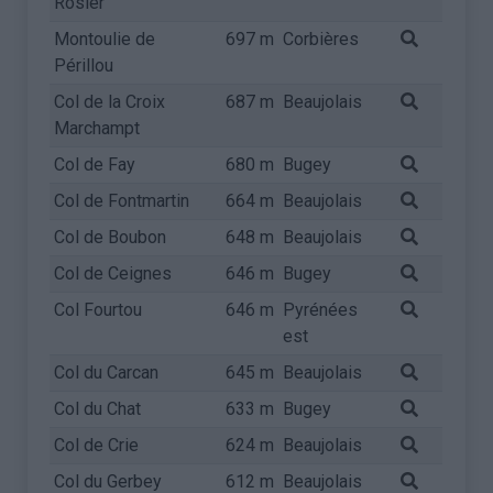
Rosier
Montoulie de
697 m
Corbières
Périllou
Col de la Croix
687 m
Beaujolais
Marchampt
Col de Fay
680 m
Bugey
Col de Fontmartin
664 m
Beaujolais
Col de Boubon
648 m
Beaujolais
Col de Ceignes
646 m
Bugey
Col Fourtou
646 m
Pyrénées
est
Col du Carcan
645 m
Beaujolais
Col du Chat
633 m
Bugey
Col de Crie
624 m
Beaujolais
Col du Gerbey
612 m
Beaujolais