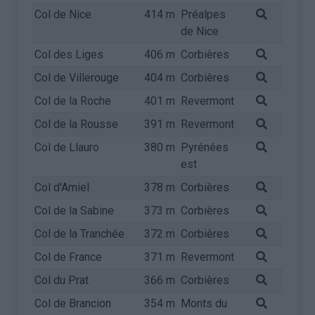
Col de Nice
414 m
Préalpes
de Nice
Col des Liges
406 m
Corbières
Col de Villerouge
404 m
Corbières
Col de la Roche
401 m
Revermont
Col de la Rousse
391 m
Revermont
Col de Llauro
380 m
Pyrénées
est
Col d'Amiel
378 m
Corbières
Col de la Sabine
373 m
Corbières
Col de la Tranchée
372 m
Corbières
Col de France
371 m
Revermont
Col du Prat
366 m
Corbières
Col de Brancion
354 m
Monts du