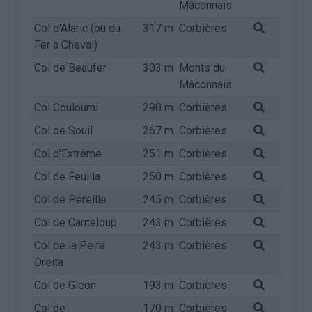
Mâconnais
Col d'Alaric (ou du
317 m
Corbières
Fer a Cheval)
Col de Beaufer
303 m
Monts du
Mâconnais
Col Couloumi
290 m
Corbières
Col de Souil
267 m
Corbières
Col d'Extrême
251 m
Corbières
Col de Feuilla
250 m
Corbières
Col de Péreille
245 m
Corbières
Col de Canteloup
243 m
Corbières
Col de la Peira
243 m
Corbières
Dreita
Col de Gleon
193 m
Corbières
Col de
170 m
Corbières