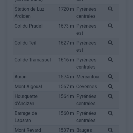
Station de Luz
1720 m
Pyrénées
Ardiden
centrales
Col du Pradel
1673 m
Pyrénées
est
Col du Teil
1627 m
Pyrénées
est
Col de Tramassel
1616 m
Pyrénées
centrales
Auron
1574 m
Mercantour
Mont Aigoual
1567 m
Cévennes
Hourquette
1564 m
Pyrénées
d'Ancizan
centrales
Barrage de
1560 m
Pyrénées
Laparan
centrales
Mont Revard
1537 m
Bauges