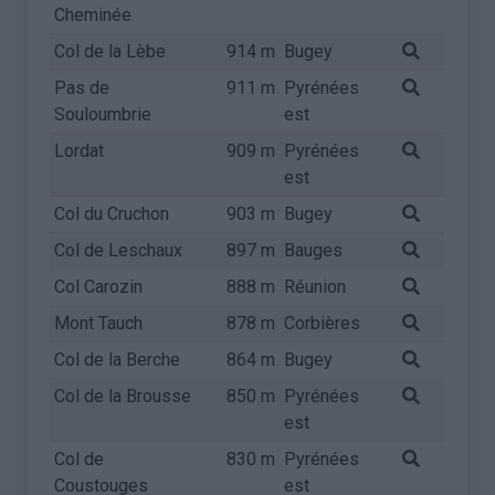
Cheminée
Col de la Lèbe
914 m
Bugey
Pas de
911 m
Pyrénées
Souloumbrie
est
Lordat
909 m
Pyrénées
est
Col du Cruchon
903 m
Bugey
Col de Leschaux
897 m
Bauges
Col Carozin
888 m
Réunion
Mont Tauch
878 m
Corbières
Col de la Berche
864 m
Bugey
Col de la Brousse
850 m
Pyrénées
est
Col de
830 m
Pyrénées
Coustouges
est