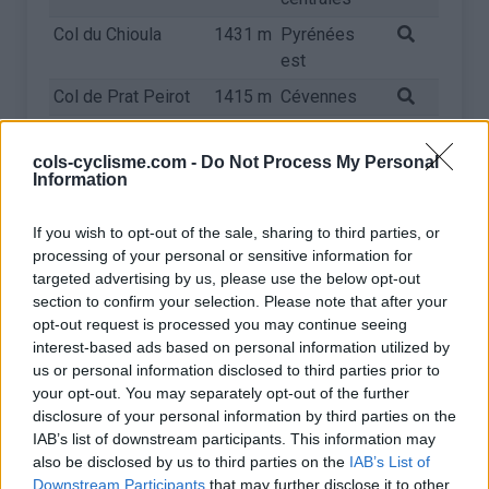
Col du Chioula
1431 m
Pyrénées
est
Col de Prat Peirot
1415 m
Cévennes
Col de la Descarga
1393 m
Pyrénées
est
cols-cyclisme.com -
Do Not Process My Personal
Information
Plateau d'Ax
1380 m
Pyrénées
Bonascre
centrales
If you wish to opt-out of the sale, sharing to third parties, or
processing of your personal or sensitive information for
Col de Marmare
1361 m
Pyrénées
targeted advertising by us, please use the below opt-out
est
section to confirm your selection. Please note that after your
Col de la Faucille
1320 m
Jura
opt-out request is processed you may continue seeing
interest-based ads based on personal information utilized by
Col de la Biche
1310 m
Bugey
us or personal information disclosed to third parties prior to
Col de la
1299 m
Cévennes
your opt-out. You may separately opt-out of the further
disclosure of your personal information by third parties on the
Serreyrède
IAB’s list of downstream participants. This information may
Col du Minier
1264 m
Cévennes
also be disclosed by us to third parties on the
IAB’s List of
Downstream Participants
that may further disclose it to other