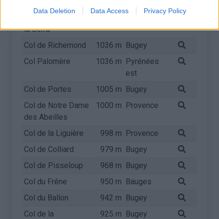
Col de Belle Roche
1056 m
Bugey
Data Deletion
Data Access
Privacy Policy
Col de la Croix de
1049 m
Jura
la Serra
Col de Richemond
1036 m
Bugey
Col Palomère
1036 m
Pyrénées
est
Col de Portes
1005 m
Bugey
Col de Notre Dame
1000 m
Provence
des Abeilles
Col de la Liguière
998 m
Provence
Col de Colliard
979 m
Bugey
Col de Pisseloup
968 m
Bugey
Col du Frêne
950 m
Bauges
Col du Ballon
942 m
Bugey
Col de la
925 m
Bugey