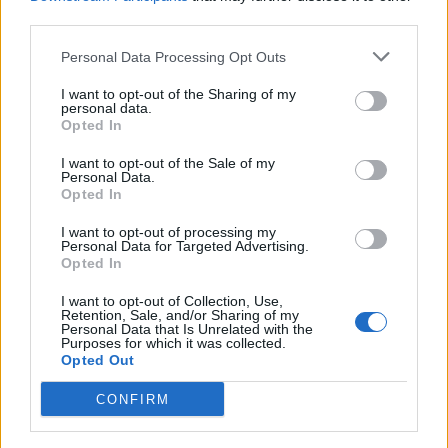
Col des Sept
1253 m
Pyrénées
third parties.
Frères
est
Col de l'Homme
1211 m
Baronnies
Personal Data Processing Opt Outs
Mort
I want to opt-out of the Sharing of my
personal data.
Pic de Nore
1211 m
Montagne
Opted In
noire
I want to opt-out of the Sale of my
Col du Couret
1199 m
Pyrénées
Personal Data.
Opted In
centrales
Col de Cuvery
1178 m
Bugey
I want to opt-out of processing my
Personal Data for Targeted Advertising.
Col de Bérentin
1144 m
Bugey
Opted In
La Preste
1130 m
Pyrénées
I want to opt-out of Collection, Use,
Retention, Sale, and/or Sharing of my
est
Personal Data that Is Unrelated with the
Purposes for which it was collected.
Col de la Rochette
1112 m
Bugey
Opted Out
Megève
1107 m
Aravis
CONFIRM
Col de Macuègne
1068 m
Baronnies