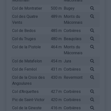
Montmain
Mâconnais
Col de Montratier
500 m
Bugey
Col des Quatre
489 m
Monts du
Vents
Mâconnais
Col de Bedos
485 m
Corbières
Col du Truges
480 m
Beaujolais
Col de la Pistole
464 m
Monts du
Mâconnais
Col de Matafelon
454 m
Jura
Col de Ferréol
431 m
Corbières
Col de la Croix des
430 m
Revermont
Angoulures
Col d'Arquettes
427 m
Corbières
Pic de Saint-Victor
420 m
Corbières
Col de la Gineste
416 m
Corbières