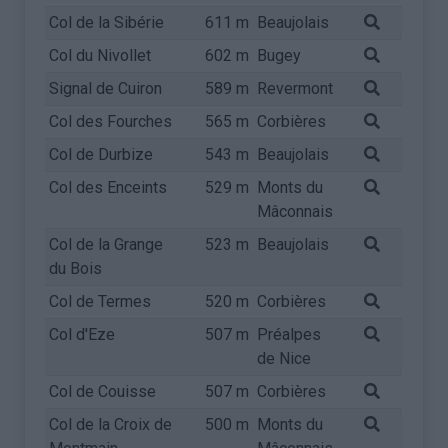
Col de la Sibérie
611 m
Beaujolais
Col du Nivollet
602 m
Bugey
Signal de Cuiron
589 m
Revermont
Col des Fourches
565 m
Corbières
Col de Durbize
543 m
Beaujolais
Col des Enceints
529 m
Monts du
Mâconnais
Col de la Grange
523 m
Beaujolais
du Bois
Col de Termes
520 m
Corbières
Col d'Eze
507 m
Préalpes
de Nice
Col de Couisse
507 m
Corbières
Col de la Croix de
500 m
Monts du