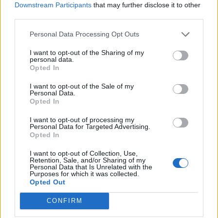
Downstream Participants
that may further disclose it to other
Col du Joly
1989 m
Beaufortain
third parties.
Cormet de
1968 m
Beaufortain
Personal Data Processing Opt Outs
Roselend
I want to opt-out of the Sharing of my
Signal de Bisanne
1930 m
Beaufortain
personal data.
Opted In
Col du Glandon
1924 m
Arves et
Grandes
I want to opt-out of the Sale of my
Personal Data.
Rousses
Opted In
Mont Ventoux
1909 m
Provence
I want to opt-out of processing my
Personal Data for Targeted Advertising.
Station de l'Alpe
1840 m
Arves et
Opted In
d'Huez
Grandes
Rousses
I want to opt-out of Collection, Use,
Retention, Sale, and/or Sharing of my
Station de Sainte
1840 m
Ubaye
Personal Data that Is Unrelated with the
Purposes for which it was collected.
Anne la
Opted Out
Condamine
CONFIRM
Signal de Lure
1826 m
Provence