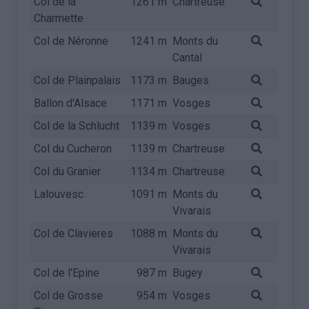
Col de la
1261 m
Chartreuse
Charmette
Col de Néronne
1241 m
Monts du
Cantal
Col de Plainpalais
1173 m
Bauges
Ballon d'Alsace
1171 m
Vosges
Col de la Schlucht
1139 m
Vosges
Col du Cucheron
1139 m
Chartreuse
Col du Granier
1134 m
Chartreuse
Lalouvesc
1091 m
Monts du
Vivarais
Col de Clavieres
1088 m
Monts du
Vivarais
Col de l'Epine
987 m
Bugey
Col de Grosse
954 m
Vosges