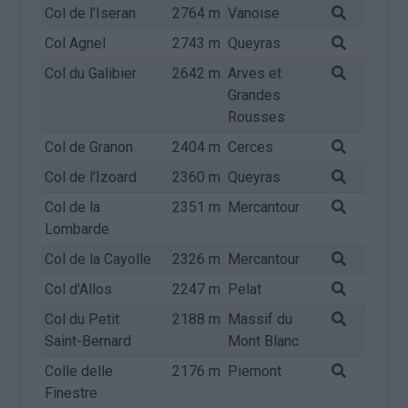
Col de l'Iseran
2764 m
Vanoise
Col Agnel
2743 m
Queyras
Col du Galibier
2642 m
Arves et
Grandes
Rousses
Col de Granon
2404 m
Cerces
Col de l'Izoard
2360 m
Queyras
Col de la
2351 m
Mercantour
Lombarde
Col de la Cayolle
2326 m
Mercantour
Col d'Allos
2247 m
Pelat
Col du Petit
2188 m
Massif du
Saint-Bernard
Mont Blanc
Colle delle
2176 m
Piemont
Finestre