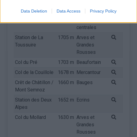
Station de Luz
1720 m
Pyrénées
Ardiden
centrales
Data Deletion
Data Access
Privacy Policy
Col d'Aubisque
1709 m
Pyrénées
centrales
Station de La
1705 m
Arves et
Toussuire
Grandes
Rousses
Col du Pré
1703 m
Beaufortain
Col de la Couillole
1678 m
Mercantour
Crêt de Châtillon /
1660 m
Bauges
Mont Semnoz
Station des Deux
1652 m
Ecrins
Alpes
Col du Mollard
1630 m
Arves et
Grandes
Rousses