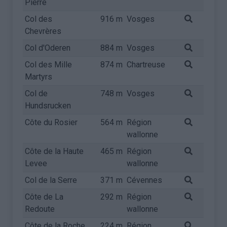
Pierre
Col des
916 m
Vosges
Chevrères
Col d'Oderen
884 m
Vosges
Col des Mille
874 m
Chartreuse
Martyrs
Col de
748 m
Vosges
Hundsrucken
Côte du Rosier
564 m
Région
wallonne
Côte de la Haute
465 m
Région
Levee
wallonne
Col de la Serre
371 m
Cévennes
Côte de La
292 m
Région
Redoute
wallonne
Côte de la Roche
224 m
Région