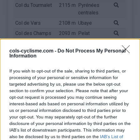
Col du Tourmalet
2115 m
Pyrénées
centrales
Col de Vars
2108 m
Ubaye
Col des Champs
2093 m
Pelat
Col du Mont
2081 m
Massif du
cols-cyclisme.com -
Do Not Process My Personal
Cenis
Mont Cenis
Information
Col de la Croix de
2064 m
Arves et
Fer
Grandes
If you wish to opt-out of the sale, sharing to third parties, or
Rousses
processing of your personal or sensitive information for
targeted advertising by us, please use the below opt-out
Col du Lautaret
2057 m
Arves et
section to confirm your selection. Please note that after your
Grandes
opt-out request is processed you may continue seeing
Rousses
interest-based ads based on personal information utilized by
us or personal information disclosed to third parties prior to
Station de
2035 m
Piemont
your opt-out. You may separately opt-out of the further
Sestrières
disclosure of your personal information by third parties on the
Col de la
1993 m
Vanoise
IAB’s list of downstream participants. This information may
also be disclosed by us to third parties on the
IAB’s List of
Madeleine