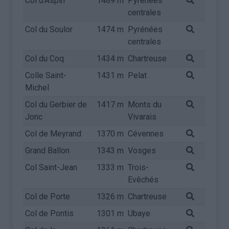
Col d'Aspin
1489 m
Pyrénées
centrales
Col du Soulor
1474 m
Pyrénées
centrales
Col du Coq
1434 m
Chartreuse
Colle Saint-
1431 m
Pelat
Michel
Col du Gerbier de
1417 m
Monts du
Jonc
Vivarais
Col de Meyrand
1370 m
Cévennes
Grand Ballon
1343 m
Vosges
Col Saint-Jean
1333 m
Trois-
Evêchés
Col de Porte
1326 m
Chartreuse
Col de Pontis
1301 m
Ubaye