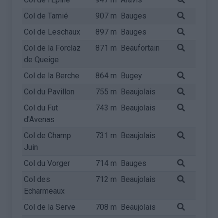
Col de Tamié
907 m
Bauges
Col de Leschaux
897 m
Bauges
Col de la Forclaz
871 m
Beaufortain
de Queige
Col de la Berche
864 m
Bugey
Col du Pavillon
755 m
Beaujolais
Col du Fut
743 m
Beaujolais
d'Avenas
Col de Champ
731 m
Beaujolais
Juin
Col du Vorger
714 m
Bauges
Col des
712 m
Beaujolais
Echarmeaux
Col de la Serve
708 m
Beaujolais