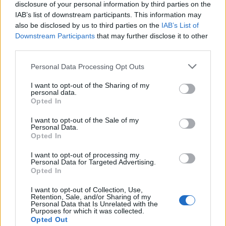
disclosure of your personal information by third parties on the
Sestrières
IAB’s list of downstream participants. This information may
Col de la
1993 m
Vanoise
also be disclosed by us to third parties on the
IAB’s List of
Downstream Participants
Madeleine
that may further disclose it to other
third parties.
Col du Joly
1989 m
Beaufortain
Personal Data Processing Opt Outs
Cormet de
1968 m
Beaufortain
Roselend
I want to opt-out of the Sharing of my
personal data.
Signal de
1930 m
Beaufortain
Opted In
Bisanne
I want to opt-out of the Sale of my
Col du Glandon
1924 m
Arves et
Personal Data.
Opted In
Grandes
Rousses
I want to opt-out of processing my
Personal Data for Targeted Advertising.
Mont Ventoux
1909 m
Provence
Opted In
Col de
1850 m
Cerces
I want to opt-out of Collection, Use,
Montgenevre
Retention, Sale, and/or Sharing of my
Personal Data that Is Unrelated with the
Purposes for which it was collected.
Signal de Lure
1826 m
Provence
Opted Out