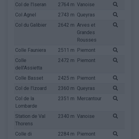
Col de l'Iseran
2764 m
Vanoise
Col Agnel
2743 m
Queyras
Col du Galibier
2642 m
Arves et
Grandes
Rousses
Colle Fauniera
2511 m
Piemont
Colle
2472 m
Piemont
dell'Assietta
Colle Basset
2425 m
Piemont
Col de l'Izoard
2360 m
Queyras
Col de la
2351 m
Mercantour
Lombarde
Station de Val
2340 m
Vanoise
Thorens
Colle di
2284 m
Piemont