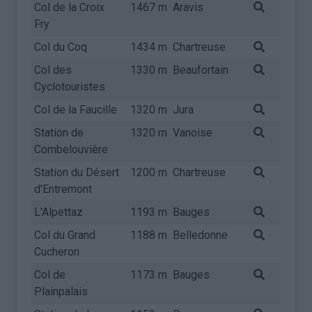
Col de la Croix
1467 m
Aravis
Fry
Col du Coq
1434 m
Chartreuse
Col des
1330 m
Beaufortain
Cyclotouristes
Col de la Faucille
1320 m
Jura
Station de
1320 m
Vanoise
Combelouvière
Station du Désert
1200 m
Chartreuse
d'Entremont
L'Alpettaz
1193 m
Bauges
Col du Grand
1188 m
Belledonne
Cucheron
Col de
1173 m
Bauges
Plainpalais