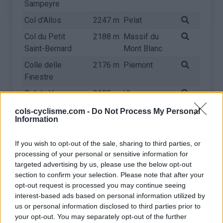
Sampeyre
Col d'Allos
2247 m
Pelat
Col du Petit
2188 m
Massif du
Saint-Bernard
Mont Blanc
Colle delle
2176 m
Piemont
Finestre
Col de Vars
2108 m
Ubaye
Col du Mont
2081 m
Massif du
cols-cyclisme.com -
Do Not Process My Personal
Information
Cenis
Mont Cenis
Col de la Croix de
2064 m
Arves et
If you wish to opt-out of the sale, sharing to third parties, or
Fer
Grandes
processing of your personal or sensitive information for
Rousses
targeted advertising by us, please use the below opt-out
section to confirm your selection. Please note that after your
Col du Lautaret
2057 m
Arves et
opt-out request is processed you may continue seeing
Grandes
interest-based ads based on personal information utilized by
Rousses
us or personal information disclosed to third parties prior to
your opt-out. You may separately opt-out of the further
Station de
2035 m
Piemont