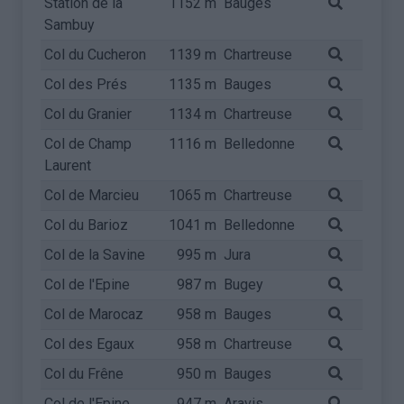
Station de la
1152 m
Bauges
Sambuy
Col du Cucheron
1139 m
Chartreuse
Col des Prés
1135 m
Bauges
Col du Granier
1134 m
Chartreuse
Col de Champ
1116 m
Belledonne
Laurent
Col de Marcieu
1065 m
Chartreuse
Col du Barioz
1041 m
Belledonne
Col de la Savine
995 m
Jura
Col de l'Epine
987 m
Bugey
Col de Marocaz
958 m
Bauges
Col des Egaux
958 m
Chartreuse
Col du Frêne
950 m
Bauges
Col de l'Epine
947 m
Aravis