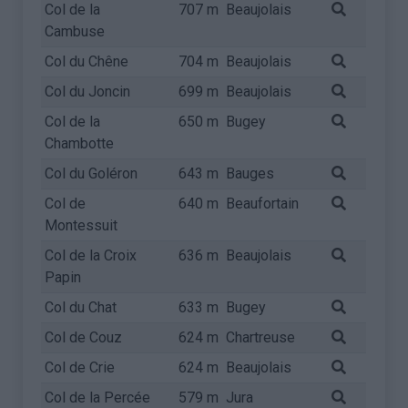
Col de la
707 m
Beaujolais
Cambuse
Col du Chêne
704 m
Beaujolais
Col du Joncin
699 m
Beaujolais
Col de la
650 m
Bugey
Chambotte
Col du Goléron
643 m
Bauges
Col de
640 m
Beaufortain
Montessuit
Col de la Croix
636 m
Beaujolais
Papin
Col du Chat
633 m
Bugey
Col de Couz
624 m
Chartreuse
Col de Crie
624 m
Beaujolais
Col de la Percée
579 m
Jura