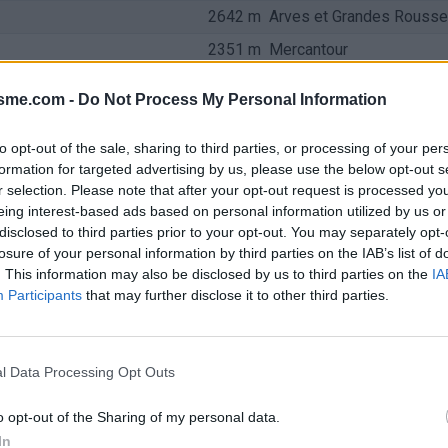
2642 m
Arves et Grandes Rouss
2351 m
Mercantour
2326 m
Mercantour
isme.com -
Do Not Process My Personal Information
2247 m
Pelat
2108 m
Ubaye
to opt-out of the sale, sharing to third parties, or processing of your per
formation for targeted advertising by us, please use the below opt-out s
2093 m
Pelat
r selection. Please note that after your opt-out request is processed y
eing interest-based ads based on personal information utilized by us or
2064 m
Arves et Grandes Rouss
disclosed to third parties prior to your opt-out. You may separately opt-
1997 m
Ubaye
losure of your personal information by third parties on the IAB’s list of
. This information may also be disclosed by us to third parties on the
IA
1968 m
Beaufortain
Participants
that may further disclose it to other third parties.
1924 m
Arves et Grandes Rouss
1909 m
Provence
l Data Processing Opt Outs
1840 m
Arves et Grandes Rouss
1826 m
Provence
o opt-out of the Sharing of my personal data.
In
1722 m
Aravis