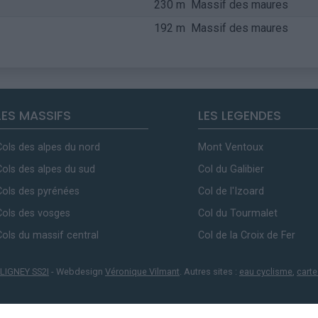
230 m
Massif des maures
192 m
Massif des maures
LES MASSIFS
LES LEGENDES
Cols des alpes du nord
Mont Ventoux
Cols des alpes du sud
Col du Galibier
Cols des pyrénées
Col de l'Izoard
Cols des vosges
Col du Tourmalet
Cols du massif central
Col de la Croix de Fer
LIGNEY SS2I
- Webdesign
Véronique Vilmant
. Autres sites :
eau cyclisme
,
carte