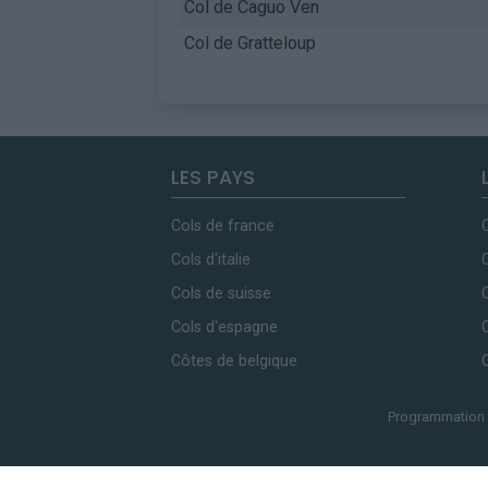
Col de Caguo Ven
Col de Gratteloup
LES PAYS
Cols de france
Cols d'italie
Cols de suisse
Cols d'espagne
Côtes de belgique
Programmation