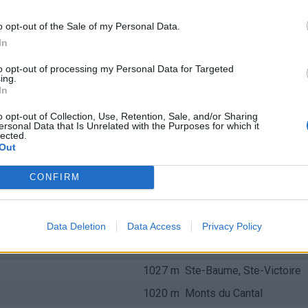
1660 m
Bauges
o opt-out of the Sale of my Personal Data.
In
1657 m
Beaufortain
1613 m
Aravis
to opt-out of processing my Personal Data for Targeted
ing.
1588 m
Monts du Cantal
In
1486 m
Aravis
o opt-out of Collection, Use, Retention, Sale, and/or Sharing
ersonal Data that Is Unrelated with the Purposes for which it
1467 m
Aravis
lected.
Out
1425 m
Aravis
CONFIRM
1309 m
Monts du Cantal
1241 m
Monts du Cantal
1231 m
Monts du Cantal
Data Deletion
Data Access
Privacy Policy
1032 m
Verdon
1027 m
Ste-Baume, Ste-Victoire
1020 m
Monts du Cantal