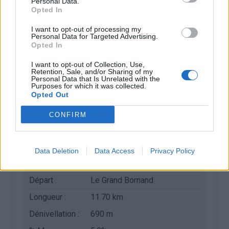
Personal Data.
Opted In
I want to opt-out of processing my
Personal Data for Targeted Advertising.
Opted In
I want to opt-out of Collection, Use,
Retention, Sale, and/or Sharing of my
Personal Data that Is Unrelated with the
Purposes for which it was collected.
Opted Out
Informations
CONFIRM
Nom :
Col de la Colombière
Altitude :
1613 m
Data Deletion
Data Access
Privacy Policy
Ouverture :
Ouvert
Départ :
Le Grand Bornand
Longueur :
11.70 km
Dénivellation :
690 m