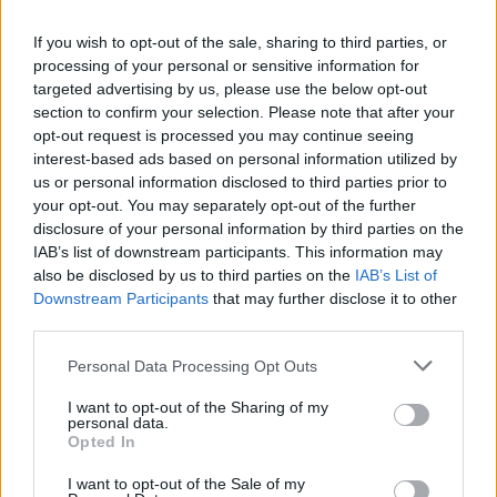
plus exigeants. La route, plus étroite et encaissée,
donne une impression de haute montagne, surtout
If you wish to opt-out of the sale, sharing to third parties, or
lorsque l’on franchit les derniers virages en épingle.
processing of your personal or sensitive information for
L’effort devient alors aussi mental que physique.
targeted advertising by us, please use the below opt-out
section to confirm your selection. Please note that after your
Au sommet, à 1 613 mètres d’altitude, la récompense
opt-out request is processed you may continue seeing
est totale : vue panoramique sur la chaîne des Aravis,
interest-based ads based on personal information utilized by
atmosphère fraîche et sensation d’accomplissement.
us or personal information disclosed to third parties prior to
Souvent emprunté par le Tour de France, le col de la
your opt-out. You may separately opt-out of the further
Colombière reste un incontournable pour tout cycliste
disclosure of your personal information by third parties on the
cherchant à combiner performance, beauté du cadre
IAB’s list of downstream participants. This information may
et authenticité montagnarde.
also be disclosed by us to third parties on the
IAB’s List of
Downstream Participants
that may further disclose it to other
third parties.
Personal Data Processing Opt Outs
I want to opt-out of the Sharing of my
personal data.
Opted In
I want to opt-out of the Sale of my