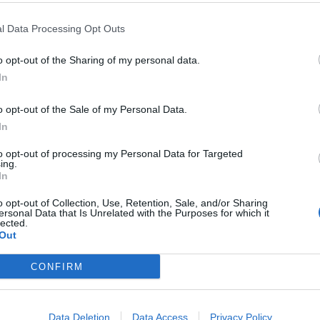
1840 m
Arves et Grandes Rousses
l Data Processing Opt Outs
1776 m
Alpes bernoises
o opt-out of the Sharing of my personal data.
1703 m
Beaufortain
In
1657 m
Alpes bernoises
o opt-out of the Sale of my Personal Data.
1657 m
Beaufortain
In
1633 m
Alpes bernoises
to opt-out of processing my Personal Data for Targeted
1621 m
Alpes bernoises
ing.
In
1605 m
Beaufortain
o opt-out of Collection, Use, Retention, Sale, and/or Sharing
1566 m
Arves et Grandes Rousses
ersonal Data that Is Unrelated with the Purposes for which it
lected.
1546 m
Alpes bernoises
Out
1528 m
Jura
CONFIRM
1526 m
Massif du Mont Blanc
1517 m
Alpes bernoises
Data Deletion
Data Access
Privacy Policy