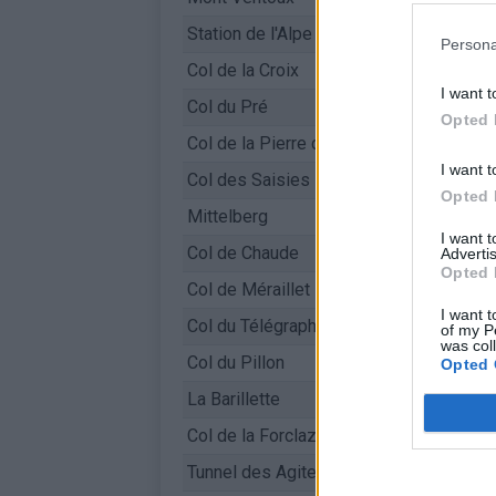
Station de l'Alpe d'Huez
Persona
Col de la Croix
I want t
Col du Pré
Opted 
Col de la Pierre de Möelle
I want t
Col des Saisies
Opted 
Mittelberg
I want 
Col de Chaude
Advertis
Opted 
Col de Méraillet
I want t
Col du Télégraphe
of my P
was col
Col du Pillon
Opted 
La Barillette
Col de la Forclaz
Tunnel des Agites