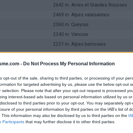
2642 m
Arves et Grandes Rousses
2469 m
Alpes valaisannes
2360 m
Queyras
2340 m
Vanoise
2251 m
Alpes bernoises
2188 m
Massif du Mont Blanc
2108 m
Ubaye
isme.com -
Do Not Process My Personal Information
2108 m
Saint-Gothard
to opt-out of the sale, sharing to third parties, or processing of your per
2064 m
Arves et Grandes Rousses
formation for targeted advertising by us, please use the below opt-out s
r selection. Please note that after your opt-out request is processed y
2057 m
Arves et Grandes Rousses
eing interest-based ads based on personal information utilized by us or
1993 m
Vanoise
disclosed to third parties prior to your opt-out. You may separately opt-
losure of your personal information by third parties on the IAB’s list of
1971 m
Piemont
. This information may also be disclosed by us to third parties on the
IA
Participants
that may further disclose it to other third parties.
1968 m
Beaufortain
1909 m
Provence