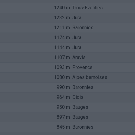
1240 m
Trois-Evêchés
1232 m
Jura
1211 m
Baronnies
1174 m
Jura
1144 m
Jura
1107 m
Aravis
1093 m
Provence
1080 m
Alpes bernoises
990 m
Baronnies
964 m
Diois
950 m
Bauges
897 m
Bauges
845 m
Baronnies