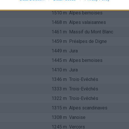
1512 m
Alpes bernoises
1510 m
Alpes bernoises
1468 m
Alpes valaisannes
1461 m
Massif du Mont Blanc
1459 m
Préalpes de Digne
1449 m
Jura
1445 m
Alpes bernoises
1410 m
Jura
1346 m
Trois-Evêchés
1333 m
Trois-Evêchés
1322 m
Trois-Evêchés
1315 m
Alpes scandinaves
1308 m
Vanoise
1245 m
Vercors