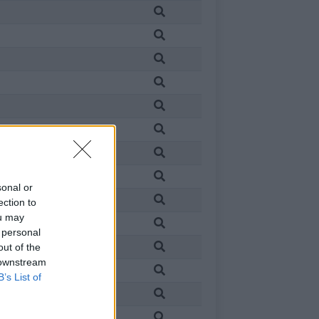
sonal or
ection to
ou may
 personal
out of the
 downstream
B’s List of