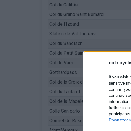
Col du Galibier
Col du Grand Saint Bernard
Col de l'Izoard
Station de Val Thorens
Col du Sanetsch
Col du Petit Saint-Bernard
Col de Vars
cols-cycl
Gotthardpass
If you wish 
Col de la Croix de Fer
sensitive in
confirm you
Col du Lautaret
continue se
Col de la Madeleine
information 
further disc
Colle San carlo
participants
Downstream 
Cormet de Roselend
Mont Ventoux