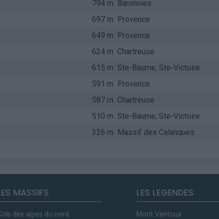
794 m
Baronnies
697 m
Provence
649 m
Provence
624 m
Chartreuse
615 m
Ste-Baume, Ste-Victoire
591 m
Provence
587 m
Chartreuse
510 m
Ste-Baume, Ste-Victoire
326 m
Massif des Calanques
LES MASSIFS
LES LEGENDES
Cols des alpes du nord
Mont Ventoux