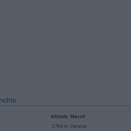
nchis
Altitude
Massif
2764 m
Vanoise