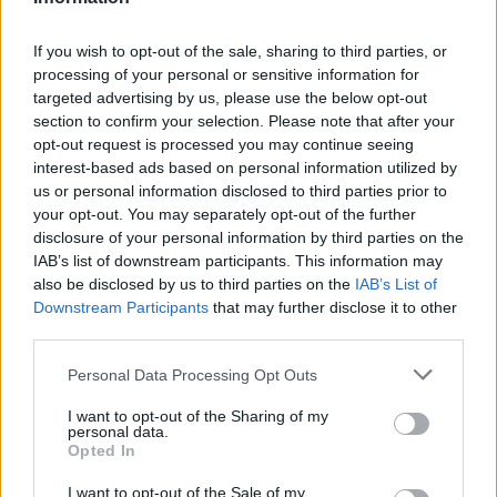
Rousses
Col de la Croix
2064 m
Arves et
If you wish to opt-out of the sale, sharing to third parties, or
de Fer
Grandes
processing of your personal or sensitive information for
Rousses
targeted advertising by us, please use the below opt-out
section to confirm your selection. Please note that after your
Col de Sarenne
1999 m
Arves et
opt-out request is processed you may continue seeing
Grandes
interest-based ads based on personal information utilized by
Rousses
us or personal information disclosed to third parties prior to
your opt-out. You may separately opt-out of the further
Col du Glandon
1924 m
Arves et
disclosure of your personal information by third parties on the
Grandes
IAB’s list of downstream participants. This information may
Rousses
also be disclosed by us to third parties on the
IAB’s List of
Downstream Participants
that may further disclose it to other
Station de l'Alpe
1840 m
Arves et
third parties.
d'Huez
Grandes
Rousses
Personal Data Processing Opt Outs
Col de
1783 m
Giffre &
I want to opt-out of the Sharing of my
Bassachaux
Chablais
personal data.
Opted In
Col de Joux
1691 m
Giffre &
Plane
Chablais
I want to opt-out of the Sale of my