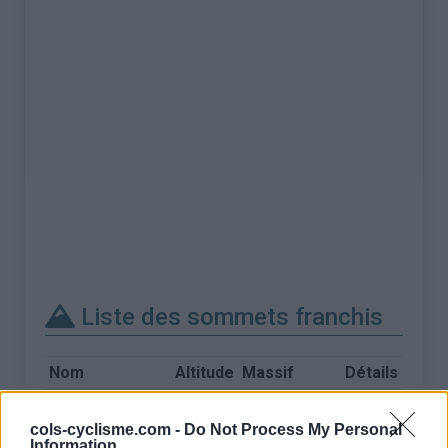
Liste des sommets franchis
Nom
Altitude
Massif
Détails
Col du Galibier
2642 m
Arves et
Grandes
cols-cyclisme.com -
Do Not Process My Personal
Information