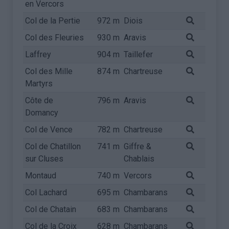
en Vercors
Col de la Pertie
972 m
Diois
Col des Fleuries
930 m
Aravis
Laffrey
904 m
Taillefer
Col des Mille
874 m
Chartreuse
Martyrs
Côte de
796 m
Aravis
Domancy
Col de Vence
782 m
Chartreuse
Col de Chatillon
741 m
Giffre &
sur Cluses
Chablais
Montaud
740 m
Vercors
Col Lachard
695 m
Chambarans
Col de Chatain
683 m
Chambarans
Col de la Croix
628 m
Chambarans