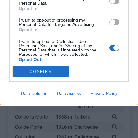
Personal Data.
Col du
Opted In
1566 m
Arves et
Télégraphe
Grandes
I want to opt-out of processing my
Rousses
Personal Data for Targeted Advertising.
Opted In
Col des Aravis
1486 m
Aravis
I want to opt-out of Collection, Use,
Stade des
1405 m
Vercors
Retention, Sale, and/or Sharing of my
Personal Data that Is Unrelated with the
Neiges
Purposes for which it was collected.
Opted Out
Col de Menée
1402 m
Diois
Tunnel du
1391 m
Vercors
CONFIRM
Mortier
Col d'Herbouilly
1370 m
Vercors
Data Deletion
Data Access
Privacy Policy
Pas de Morgins
1369 m
Giffre &
Chablais
Col de la Morte
1368 m
Taillefer
Col de Porte
1326 m
Chartreuse
Col Luitel
1262 m
Belledonne