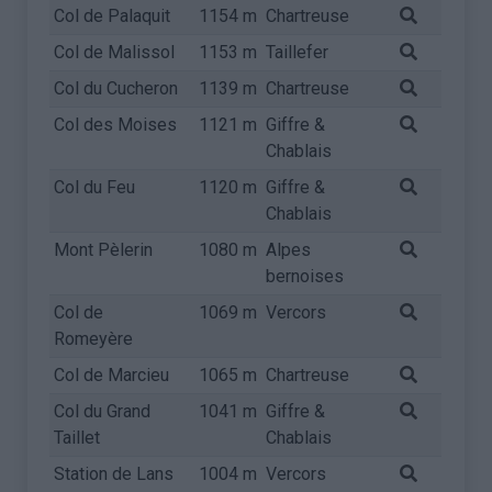
Col de Palaquit
1154 m
Chartreuse
Col de Malissol
1153 m
Taillefer
Col du Cucheron
1139 m
Chartreuse
Col des Moises
1121 m
Giffre &
Chablais
Col du Feu
1120 m
Giffre &
Chablais
Mont Pèlerin
1080 m
Alpes
bernoises
Col de
1069 m
Vercors
Romeyère
Col de Marcieu
1065 m
Chartreuse
Col du Grand
1041 m
Giffre &
Taillet
Chablais
Station de Lans
1004 m
Vercors