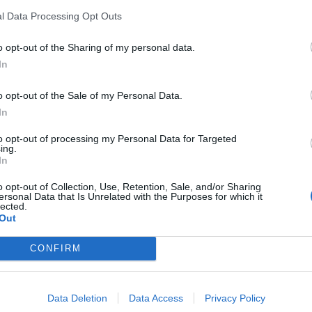
l Data Processing Opt Outs
1639 m
Queyras
1630 m
Trois-Evêchés
o opt-out of the Sharing of my personal data.
In
1607 m
Verdon
1605 m
Beaufortain
o opt-out of the Sale of my Personal Data.
In
1604 m
Préalpes de Nice
1600 m
Beaufortain
to opt-out of processing my Personal Data for Targeted
ing.
1581 m
Aravis
In
1574 m
Mercantour
o opt-out of Collection, Use, Retention, Sale, and/or Sharing
ersonal Data that Is Unrelated with the Purposes for which it
1550 m
Ecrins
lected.
Out
1495 m
Bauges
CONFIRM
1486 m
Aravis
1467 m
Aravis
1439 m
Préalpes de Castella
Data Deletion
Data Access
Privacy Policy