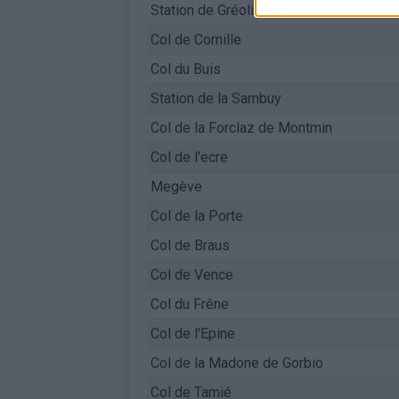
Station de Gréolières les Neiges
Col de Cornille
Col du Buis
Station de la Sambuy
Col de la Forclaz de Montmin
Col de l'ecre
Megève
Col de la Porte
Col de Braus
Col de Vence
Col du Frêne
Col de l'Epine
Col de la Madone de Gorbio
Col de Tamié