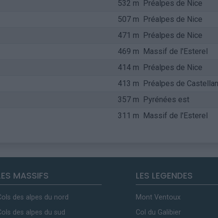
532 m
Préalpes de Nice
507 m
Préalpes de Nice
471 m
Préalpes de Nice
469 m
Massif de l'Esterel
414 m
Préalpes de Nice
413 m
Préalpes de Castella
357 m
Pyrénées est
311 m
Massif de l'Esterel
LES MASSIFS
LES LEGENDES
Cols des alpes du nord
Mont Ventoux
Cols des alpes du sud
Col du Galibier