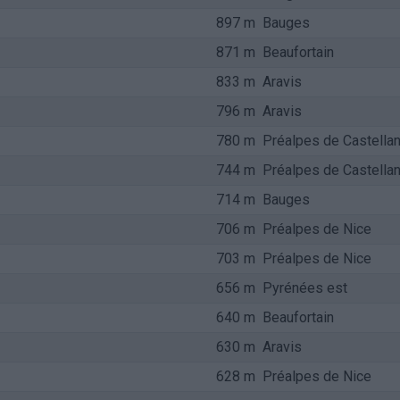
897 m
Bauges
871 m
Beaufortain
833 m
Aravis
796 m
Aravis
780 m
Préalpes de Castella
744 m
Préalpes de Castella
714 m
Bauges
706 m
Préalpes de Nice
703 m
Préalpes de Nice
656 m
Pyrénées est
640 m
Beaufortain
630 m
Aravis
628 m
Préalpes de Nice