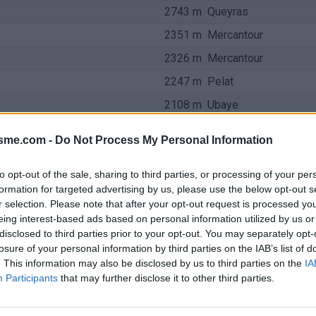
2743 m
Queyras
2351 m
Mercantour
2326 m
Mercantour
2247 m
Pelat
2108 m
Ubaye
2093 m
Pelat
isme.com -
Do Not Process My Personal Information
1993 m
Vanoise
1968 m
Beaufortain
to opt-out of the sale, sharing to third parties, or processing of your per
formation for targeted advertising by us, please use the below opt-out s
1703 m
Beaufortain
r selection. Please note that after your opt-out request is processed y
eing interest-based ads based on personal information utilized by us or
1678 m
Mercantour
disclosed to third parties prior to your opt-out. You may separately opt-
1662 m
Mercantour
losure of your personal information by third parties on the IAB’s list of
. This information may also be disclosed by us to third parties on the
IA
1660 m
Bauges
Participants
that may further disclose it to other third parties.
1657 m
Beaufortain
1650 m
Ubaye