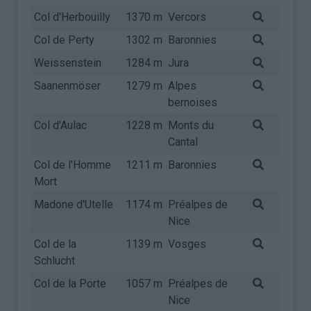
Col d'Herbouilly
1370 m
Vercors
Col de Perty
1302 m
Baronnies
Weissenstein
1284 m
Jura
Saanenmöser
1279 m
Alpes
bernoises
Col d'Aulac
1228 m
Monts du
Cantal
Col de l'Homme
1211 m
Baronnies
Mort
Madone d'Utelle
1174 m
Préalpes de
Nice
Col de la
1139 m
Vosges
Schlucht
Col de la Porte
1057 m
Préalpes de
Nice