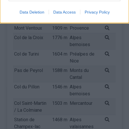
Col de Vars
2108 m
Ubaye
Col du Mont
2081 m
Massif du
Data Deletion
Data Access
Privacy Policy
Cenis
Mont Cenis
Mont Ventoux
1909 m
Provence
Col de la Croix
1776 m
Alpes
bernoises
Col de Turini
1604 m
Préalpes de
Nice
Pas de Peyrol
1588 m
Monts du
Cantal
Col du Pillon
1546 m
Alpes
bernoises
Col Saint-Martin
1503 m
Mercantour
/ La Colmiane
Station de
1468 m
Alpes
Champex-lac
valaisannes