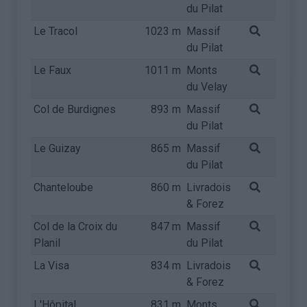
du Pilat
Le Tracol
1023 m
Massif
du Pilat
Le Faux
1011 m
Monts
du Velay
Col de Burdignes
893 m
Massif
du Pilat
Le Guizay
865 m
Massif
du Pilat
Chanteloube
860 m
Livradois
& Forez
Col de la Croix du
847 m
Massif
Planil
du Pilat
La Visa
834 m
Livradois
& Forez
L'Hôpital
831 m
Monts