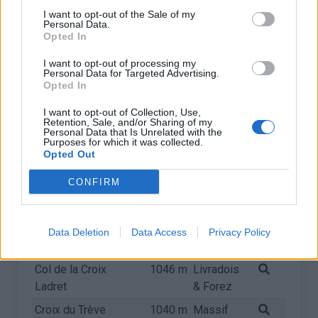
Croix de Caille
1182 m
Massif
I want to opt-out of the Sale of my
Personal Data.
du Pilat
Opted In
Col de la Croix de
1163 m
Livradois
I want to opt-out of processing my
l'Homme Mort
& Forez
Personal Data for Targeted Advertising.
Opted In
Col de la République
1161 m
Massif
/ Col de Grand Bois
du Pilat
I want to opt-out of Collection, Use,
Retention, Sale, and/or Sharing of my
Col des Limites
1157 m
Livradois
Personal Data that Is Unrelated with the
Purposes for which it was collected.
& Forez
Opted Out
Col des Baraques
1072 m
Monts
CONFIRM
du
Vivarais
Col de la Traverse
1058 m
Livradois
Data Deletion
Data Access
Privacy Policy
& Forez
Col de la Croix
1046 m
Livradois
Ladret
& Forez
Croix du Trève
1040 m
Massif