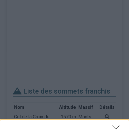
Liste des sommets franchis
Nom
Altitude
Massif
Détails
Col de la Croix de
1570 m
Monts
Peccata
du Velay