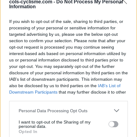
cols-cyclisme.com -
Do Not Process My Personal
Col du Béal
1390 m
Livradois
Information
& Forez
If you wish to opt-out of the sale, sharing to third parties, or
Col des Supeyres
1365 m
Livradois
processing of your personal or sensitive information for
& Forez
targeted advertising by us, please use the below opt-out
Col de Baracuchet
1256 m
Livradois
section to confirm your selection. Please note that after your
& Forez
opt-out request is processed you may continue seeing
interest-based ads based on personal information utilized by
Col du Rouvey
1244 m
Monts
us or personal information disclosed to third parties prior to
du
your opt-out. You may separately opt-out of the further
Vivarais
disclosure of your personal information by third parties on the
IAB’s list of downstream participants. This information may
Col de la Charousse
1241 m
Monts
also be disclosed by us to third parties on the
IAB’s List of
du
Downstream Participants
that may further disclose it to other
Vivarais
third parties.
Col de l'Oeillon
1234 m
Massif
Personal Data Processing Opt Outs
du Pilat
I want to opt-out of the Sharing of my
Col de la Croix de
1201 m
Massif
personal data.
Chaubouret
du Pilat
Opted In