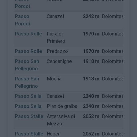
Pordoi
Passo
Canazei
2242 m
Dolomites
Itali
Pordoi
Passo Rolle
Fiera di
1970 m
Dolomites
Itali
Primiero
Passo Rolle
Predazzo
1970 m
Dolomites
Itali
Passo San
Cencenighe
1918 m
Dolomites
Itali
Pellegrino
Passo San
Moena
1918 m
Dolomites
Itali
Pellegrino
Passo Sella
Canazei
2240 m
Dolomites
Itali
Passo Sella
Plan de gralba
2240 m
Dolomites
Itali
Passo Stalle
Anterselva di
2052 m
Dolomites
Itali
Mezzo
Passo Stalle
Huben
2052 m
Dolomites
Autr