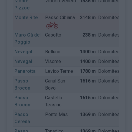
Monte
Vittorio Veneto
1536 m
Dolomites
Itali
Pizzoc
Monte Rite
Passo Cibiana
2148 m
Dolomites
Itali
Muro Cà del
Casotto
238 m
Dolomites
Itali
Poggio
Nevegal
Belluno
1400 m
Dolomites
Itali
Nevegal
Visome
1400 m
Dolomites
Itali
Panarotta
Levico Terme
1780 m
Dolomites
Itali
Passo
Canal San
1616 m
Dolomites
Itali
Brocon
Bovo
Passo
Castello
1616 m
Dolomites
Itali
Brocon
Tessino
Passo
Ponte Mas
1369 m
Dolomites
Itali
Cereda
Passo
Tonadico
1369 m
Dolomites
Itali