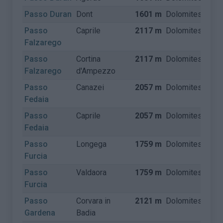
Passo Duran
Dont
1601 m
Dolomites
Itali
Passo
Caprile
2117 m
Dolomites
Itali
Falzarego
Passo
Cortina
2117 m
Dolomites
Itali
Falzarego
d'Ampezzo
Passo
Canazei
2057 m
Dolomites
Itali
Fedaia
Passo
Caprile
2057 m
Dolomites
Itali
Fedaia
Passo
Longega
1759 m
Dolomites
Itali
Furcia
Passo
Valdaora
1759 m
Dolomites
Itali
Furcia
Passo
Corvara in
2121 m
Dolomites
Itali
Gardena
Badia