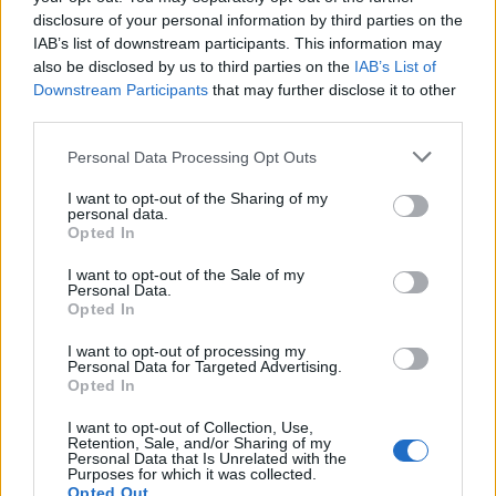
Passo di
Campo Tures
2288 m
Dolomites
Itali
disclosure of your personal information by third parties on the
Gola
IAB’s list of downstream participants. This information may
also be disclosed by us to third parties on the
IAB’s List of
Passo di
Erlsbach
2288 m
Dolomites
Itali
Downstream Participants
that may further disclose it to other
Gola
third parties.
Passo di
Cavalese
1805 m
Dolomites
Itali
Personal Data Processing Opt Outs
Lavazè
I want to opt-out of the Sharing of my
Passo di
Ponte Nova
1805 m
Dolomites
Itali
personal data.
Opted In
Lavazè
Passo di
2172 m
Dolomites
Itali
Tamers
I want to opt-out of the Sale of my
Personal Data.
Limo
Opted In
Passo di
2056 m
Dolomites
Itali
Moena
I want to opt-out of processing my
Lusia
Personal Data for Targeted Advertising.
Opted In
Passo di
San Candido
1636 m
Dolomites
Itali
Monte Croce
I want to opt-out of Collection, Use,
Retention, Sale, and/or Sharing of my
di Comelico
Personal Data that Is Unrelated with the
Purposes for which it was collected.
Passo di
Santo Stefano
1636 m
Dolomites
Itali
Opted Out