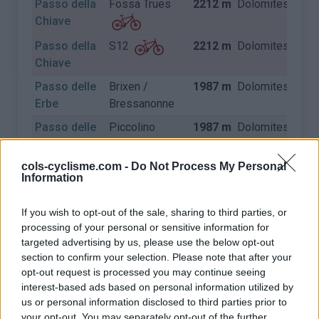
Passo della
Fossa Trues
2212 m
Dolomites
Itali
Chiave
Passo della
2212 m
Dolomites
Itali
S12
Chiave
Passo delle
Brixen /
1987 m
Dolomites
Itali
Erbe
Bressanonne
Passo delle
Piccolino
1987 m
Dolomites
Itali
Erbe
cols-cyclisme.com -
Do Not Process My Personal
Passo delle
Val di Funes
1987 m
Dolomites
Itali
Information
Erbe
Passo di
Corvara in
1875 m
Dolomites
Itali
If you wish to opt-out of the sale, sharing to third parties, or
Campolongo
Badia
processing of your personal or sensitive information for
targeted advertising by us, please use the below opt-out
Passo di
Cardano
1753 m
Dolomites
Itali
section to confirm your selection. Please note that after your
Costalunga
opt-out request is processed you may continue seeing
interest-based ads based on personal information utilized by
Passo di
Vigo di Fassa
1753 m
Dolomites
Itali
us or personal information disclosed to third parties prior to
Costalunga
your opt-out. You may separately opt-out of the further