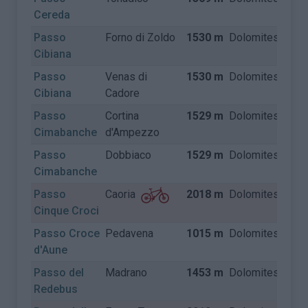
Cereda
Passo
Forno di Zoldo
1530 m
Dolomites
Itali
Cibiana
Passo
Venas di
1530 m
Dolomites
Itali
Cibiana
Cadore
Passo
Cortina
1529 m
Dolomites
Itali
Cimabanche
d'Ampezzo
Passo
Dobbiaco
1529 m
Dolomites
Itali
Cimabanche
Passo
2018 m
Dolomites
Itali
Caoria
Cinque Croci
Passo Croce
Pedavena
1015 m
Dolomites
Itali
d'Aune
Passo del
Madrano
1453 m
Dolomites
Itali
Redebus