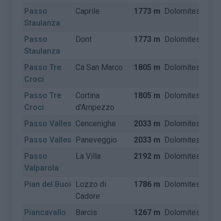
Passo
Caprile
1773 m
Dolomites
Itali
Staulanza
Passo
Dont
1773 m
Dolomites
Itali
Staulanza
Passo Tre
Ca San Marco
1805 m
Dolomites
Itali
Croci
Passo Tre
Cortina
1805 m
Dolomites
Itali
Croci
d'Ampezzo
Passo Valles
Cencenighe
2033 m
Dolomites
Itali
Passo Valles
Paneveggio
2033 m
Dolomites
Itali
Passo
La Villa
2192 m
Dolomites
Itali
Valparola
Pian del Buoi
Lozzo di
1786 m
Dolomites
Itali
Cadore
Piancavallo
Barcis
1267 m
Dolomites
Itali