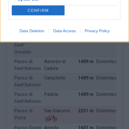
Monte Croce
di Cadore
CONFIRM
di Comelico
Passo di San
Tovena
701 m
Dolomites
Itali
Boldo
Data Deletion
Data Access
Privacy Policy
Passo di
Longarone
827 m
Dolomites
Itali
Sant'
Osvaldo
Passo di
Auronzo di
1489 m
Dolomites
Itali
Sant'Antonio
Cadore
Passo di
Campitello
1489 m
Dolomites
Itali
Sant'Antonio
Passo di
Padola
1489 m
Dolomites
Itali
Sant'Antonio
Passo di
San Giacomo
2251 m
Dolomites
Itali
Vizze
Passo Duran
Agordo
1601 m
Dolomites
Itali