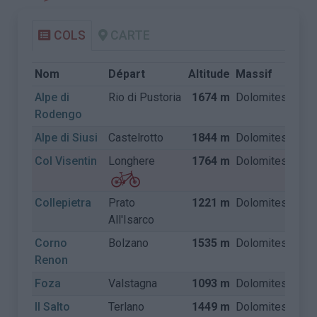
COLS
CARTE
Nom
Départ
Altitude
Massif
Pay
Alpe di
Rio di Pustoria
1674 m
Dolomites
Itali
Rodengo
Alpe di Siusi
Castelrotto
1844 m
Dolomites
Itali
Col Visentin
Longhere
1764 m
Dolomites
Itali
Collepietra
Prato
1221 m
Dolomites
Itali
All'Isarco
Corno
Bolzano
1535 m
Dolomites
Itali
Renon
Foza
Valstagna
1093 m
Dolomites
Itali
Il Salto
Terlano
1449 m
Dolomites
Itali