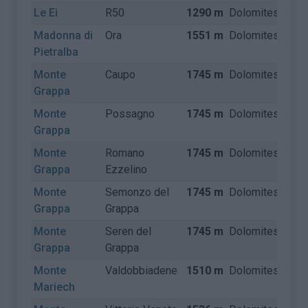
Le Ei
R50
1290 m
Dolomites
Itali
Madonna di
Ora
1551 m
Dolomites
Itali
Pietralba
Monte
Caupo
1745 m
Dolomites
Itali
Grappa
Monte
Possagno
1745 m
Dolomites
Itali
Grappa
Monte
Romano
1745 m
Dolomites
Itali
Grappa
Ezzelino
Monte
Semonzo del
1745 m
Dolomites
Itali
Grappa
Grappa
Monte
Seren del
1745 m
Dolomites
Itali
Grappa
Grappa
Monte
Valdobbiadene
1510 m
Dolomites
Itali
Mariech