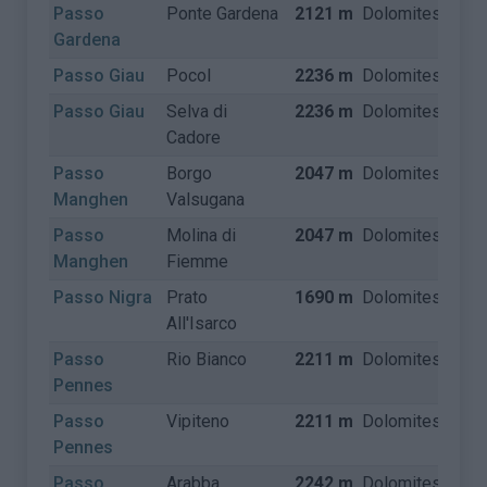
Passo
Ponte Gardena
2121 m
Dolomites
Itali
Gardena
Passo Giau
Pocol
2236 m
Dolomites
Itali
Passo Giau
Selva di
2236 m
Dolomites
Itali
Cadore
Passo
Borgo
2047 m
Dolomites
Itali
Manghen
Valsugana
Passo
Molina di
2047 m
Dolomites
Itali
Manghen
Fiemme
Passo Nigra
Prato
1690 m
Dolomites
Itali
All'Isarco
Passo
Rio Bianco
2211 m
Dolomites
Itali
Pennes
Passo
Vipiteno
2211 m
Dolomites
Itali
Pennes
Passo
Arabba
2242 m
Dolomites
Itali