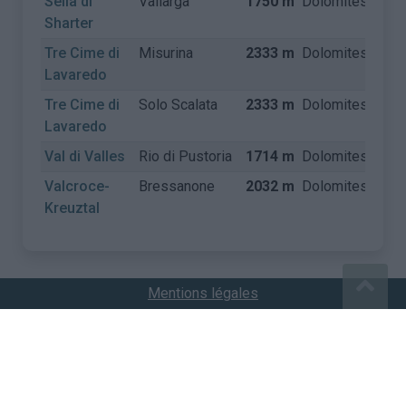
Sella di
Vallarga
1750 m
Dolomites
Itali
Sharter
Tre Cime di
Misurina
2333 m
Dolomites
Itali
Lavaredo
Tre Cime di
Solo Scalata
2333 m
Dolomites
Itali
Lavaredo
Val di Valles
Rio di Pustoria
1714 m
Dolomites
Itali
Valcroce-
Bressanone
2032 m
Dolomites
Itali
Kreuztal
Mentions légales