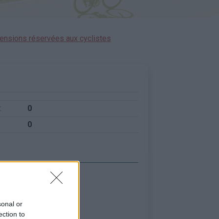
ensions réservées aux cyclistes
:
0
0
sonal or
ection to