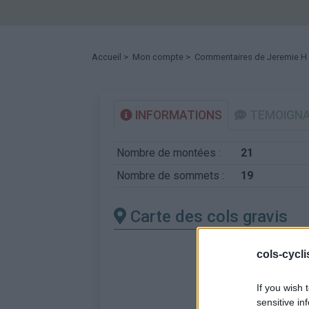
Accueil
>
Mon compte
> Commentaires de Jeremie H
INFORMATIONS
TEMOIGN
Nombre de montées :
21
Nombre de sommets :
19
Carte des cols gravis
cols-cycl
If you wish 
sensitive in