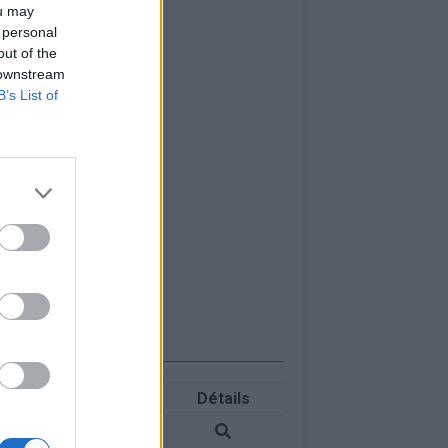
ou may
 personal
out of the
 downstream
B’s List of
Détails