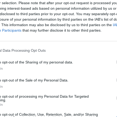
r selection. Please note that after your opt-out request is processed y
eing interest-based ads based on personal information utilized by us or
disclosed to third parties prior to your opt-out. You may separately opt-
losure of your personal information by third parties on the IAB’s list of
. This information may also be disclosed by us to third parties on the
IA
Participants
that may further disclose it to other third parties.
l Data Processing Opt Outs
o opt-out of the Sharing of my personal data.
In
o opt-out of the Sale of my Personal Data.
In
nchis
to opt-out of processing my Personal Data for Targeted
ing.
Altitude
Massif
In
2642 m
Arves et Grandes Rousses
o opt-out of Collection, Use, Retention, Sale, and/or Sharing