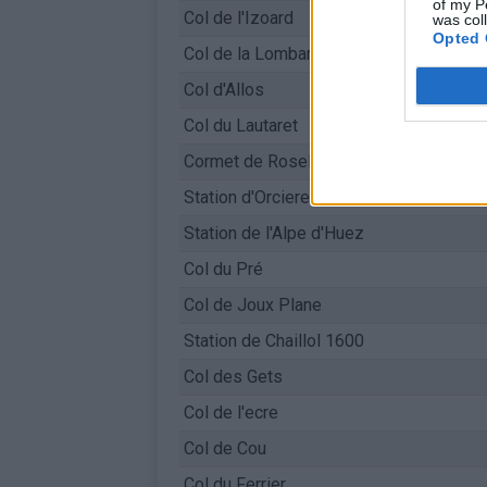
of my P
Col de l'Izoard
was col
Opted 
Col de la Lombarde
Col d'Allos
Col du Lautaret
Cormet de Roselend
Station d'Orcieres Merlette
Station de l'Alpe d'Huez
Col du Pré
Col de Joux Plane
Station de Chaillol 1600
Col des Gets
Col de l'ecre
Col de Cou
Col du Ferrier