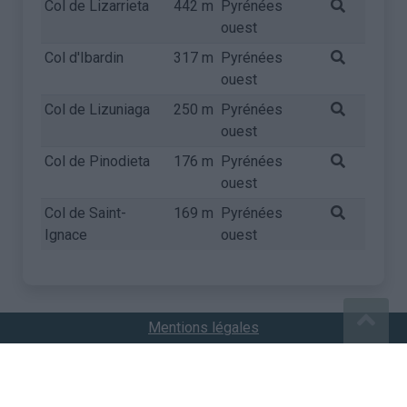
Col de Lizarrieta
442 m
Pyrénées
ouest
Col d'Ibardin
317 m
Pyrénées
ouest
Col de Lizuniaga
250 m
Pyrénées
ouest
Col de Pinodieta
176 m
Pyrénées
ouest
Col de Saint-
169 m
Pyrénées
Ignace
ouest
Mentions légales