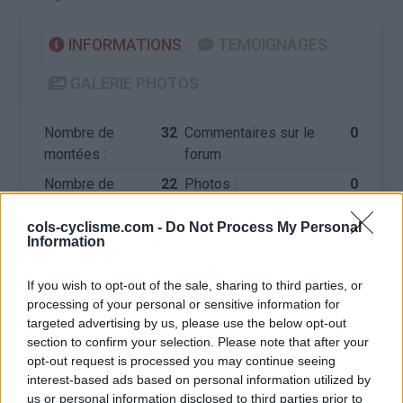
INFORMATIONS
TEMOIGNAGES
GALERIE PHOTOS
Nombre de
32
Commentaires sur le
0
montées :
forum :
Nombre de
22
Photos :
0
sommets :
cols-cyclisme.com -
Do Not Process My Personal
Information
Carte des cols gravis
If you wish to opt-out of the sale, sharing to third parties, or
processing of your personal or sensitive information for
Afficher la carte
targeted advertising by us, please use the below opt-out
section to confirm your selection. Please note that after your
opt-out request is processed you may continue seeing
interest-based ads based on personal information utilized by
us or personal information disclosed to third parties prior to