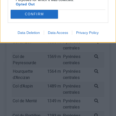
centrales
Opted Out
Port de Balès
1755 m
Pyrénées
CONFIRM
centrales
Station de Luz
1720 m
Pyrénées
Data Deletion
Data Access
Privacy Policy
Ardiden
centrales
Col d'Azet
1580 m
Pyrénées
centrales
Col de
1569 m
Pyrénées
Peyresourde
centrales
Hourquette
1564 m
Pyrénées
d'Ancizan
centrales
Col d'Aspin
1489 m
Pyrénées
centrales
Col de Menté
1349 m
Pyrénées
centrales
Col du Portillon
1293 m
Pyrénées