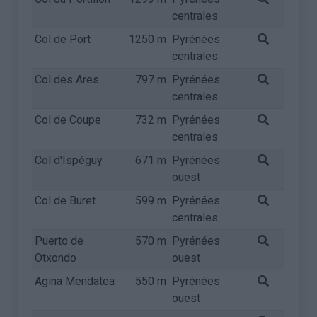
centrales
Col de Port
1250 m
Pyrénées
centrales
Col des Ares
797 m
Pyrénées
centrales
Col de Coupe
732 m
Pyrénées
centrales
Col d'Ispéguy
671 m
Pyrénées
ouest
Col de Buret
599 m
Pyrénées
centrales
Puerto de
570 m
Pyrénées
Otxondo
ouest
Agina Mendatea
550 m
Pyrénées
ouest