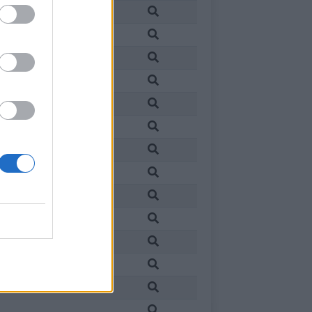
is
is
is
is
is
s