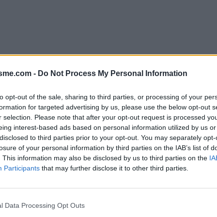
isme.com -
Do Not Process My Personal Information
to opt-out of the sale, sharing to third parties, or processing of your per
formation for targeted advertising by us, please use the below opt-out s
r selection. Please note that after your opt-out request is processed y
eing interest-based ads based on personal information utilized by us or
disclosed to third parties prior to your opt-out. You may separately opt-
losure of your personal information by third parties on the IAB’s list of
. This information may also be disclosed by us to third parties on the
IA
nchis
Participants
that may further disclose it to other third parties.
Altitude
Massif
l Data Processing Opt Outs
1660 m
Bauges