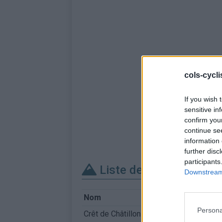
cols-cycl
If you wish 
sensitive in
confirm you
continue se
information 
further disc
participants
Liste des sommets fra
Downstream 
Nom
Persona
Crêt de Châtillon / Mont Semnoz