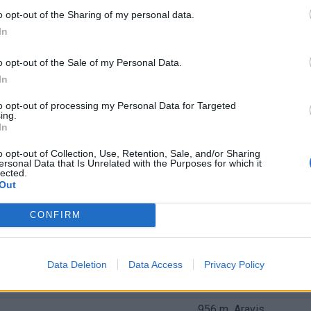
1537 m
Bauges
o opt-out of the Sharing of my personal data.
In
1504 m
Bugey
1417 m
Monts du Vivara
o opt-out of the Sale of my Personal Data.
In
1335 m
Jura
1235 m
Monts du Vivara
to opt-out of processing my Personal Data for Targeted
ing.
1173 m
Bauges
In
1150 m
Aravis
o opt-out of Collection, Use, Retention, Sale, and/or Sharing
ersonal Data that Is Unrelated with the Purposes for which it
1135 m
Bauges
lected.
Out
1119 m
Monts du Vivara
CONFIRM
1091 m
Monts du Vivara
1088 m
Monts du Vivara
1027 m
Giffre & Chablai
Data Deletion
Data Access
Privacy Policy
979 m
Bugey
956 m
Aravis