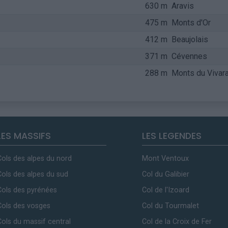
630 m
Aravis
475 m
Monts d'Or
412 m
Beaujolais
371 m
Cévennes
288 m
Monts du Vivara
LES MASSIFS
LES LEGENDES
Cols des alpes du nord
Mont Ventoux
Cols des alpes du sud
Col du Galibier
Cols des pyrénées
Col de l'Izoard
Cols des vosges
Col du Tourmalet
Cols du massif central
Col de la Croix de Fer