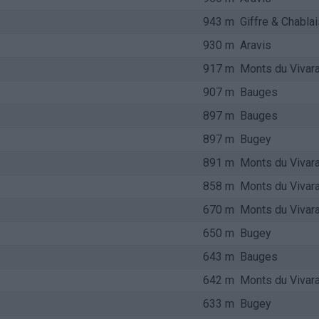
943 m
Giffre & Chablai
930 m
Aravis
917 m
Monts du Vivara
907 m
Bauges
897 m
Bauges
897 m
Bugey
891 m
Monts du Vivara
858 m
Monts du Vivara
670 m
Monts du Vivara
650 m
Bugey
643 m
Bauges
642 m
Monts du Vivara
633 m
Bugey