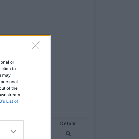
sonal or
ection to
ou may
 personal
out of the
 downstream
B’s List of
Détails