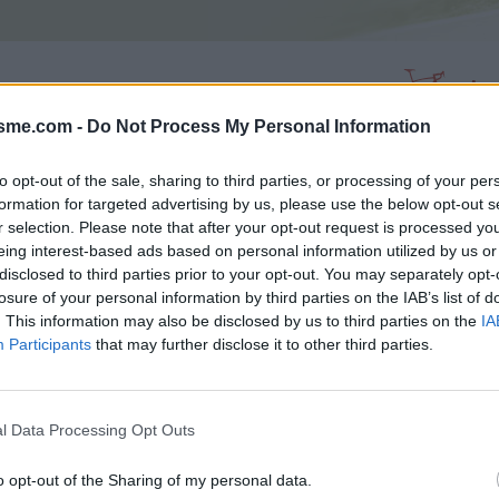
Asc
e
 : 739m
isme.com -
Do Not Process My Personal Information
to opt-out of the sale, sharing to third parties, or processing of your per
formation for targeted advertising by us, please use the below opt-out s
GALERIE PHOTOS
À PROXIMITÉ
14
19
r selection. Please note that after your opt-out request is processed y
eing interest-based ads based on personal information utilized by us or
disclosed to third parties prior to your opt-out. You may separately opt-
losure of your personal information by third parties on the IAB’s list of
Carte
. This information may also be disclosed by us to third parties on the
IA
Participants
that may further disclose it to other third parties.
ide
Aff
l Data Processing Opt Outs
o opt-out of the Sharing of my personal data.