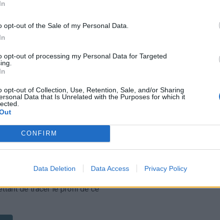
In
o opt-out of the Sale of my Personal Data.
In
to opt-out of processing my Personal Data for Targeted
ing.
In
sponibles
o opt-out of Collection, Use, Retention, Sale, and/or Sharing
ersonal Data that Is Unrelated with the Purposes for which it
lected.
aujeu
Out
 la varenne
archampt
CONFIRM
Data Deletion
Data Access
Privacy Policy
ant de tracer le profil de ce