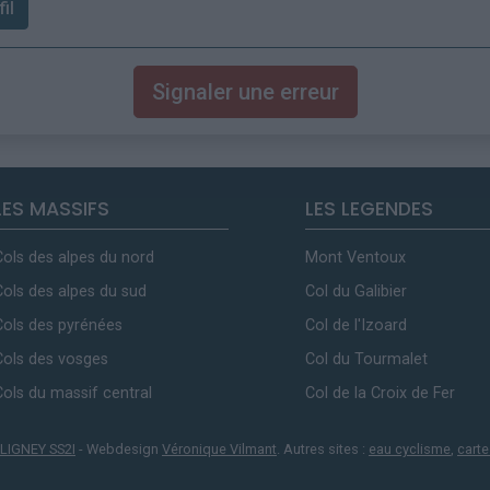
il
Signaler une erreur
LES MASSIFS
LES LEGENDES
Cols des alpes du nord
Mont Ventoux
Cols des alpes du sud
Col du Galibier
Cols des pyrénées
Col de l'Izoard
Cols des vosges
Col du Tourmalet
Cols du massif central
Col de la Croix de Fer
LIGNEY SS2I
- Webdesign
Véronique Vilmant
. Autres sites :
eau cyclisme
,
carte