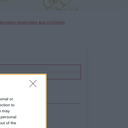
ensions réservées aux cyclistes
sonal or
ection to
ou may
icher la carte
 personal
out of the