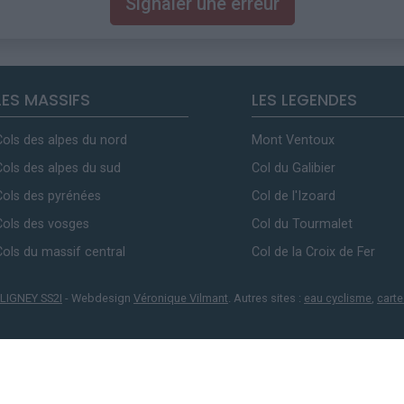
Signaler une erreur
LES MASSIFS
LES LEGENDES
Cols des alpes du nord
Mont Ventoux
Cols des alpes du sud
Col du Galibier
Cols des pyrénées
Col de l'Izoard
Cols des vosges
Col du Tourmalet
Cols du massif central
Col de la Croix de Fer
LIGNEY SS2I
- Webdesign
Véronique Vilmant
. Autres sites :
eau cyclisme
,
carte