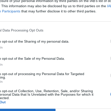
losure of your personal information by third parties on the IAB’s list of
. This information may also be disclosed by us to third parties on the
IA
Participants
that may further disclose it to other third parties.
ascension nécéssite
T
l Data Processing Opt Outs
o opt-out of the Sharing of my personal data.
In
o opt-out of the Sale of my Personal Data.
In
sponibles
to opt-out of processing my Personal Data for Targeted
ing.
In
o opt-out of Collection, Use, Retention, Sale, and/or Sharing
ersonal Data that Is Unrelated with the Purposes for which it
lected.
Out