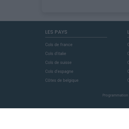
LES PAYS
Cols de france
Cols d'italie
Cols de suisse
Cols d'espagne
Côtes de belgique
Programmation