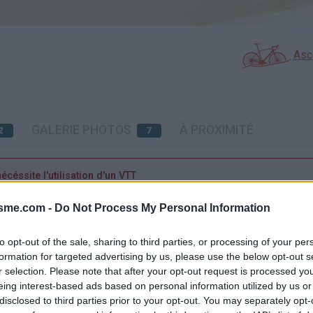
Asc
GALERIE PHOTOS
À PROXIMITÉ
2
7
éssite l'utilisation d'un VTT
isme.com -
Do Not Process My Personal Information
Carte
to opt-out of the sale, sharing to third parties, or processing of your per
formation for targeted advertising by us, please use the below opt-out s
r selection. Please note that after your opt-out request is processed y
Aff
eing interest-based ads based on personal information utilized by us or
disclosed to third parties prior to your opt-out. You may separately opt-