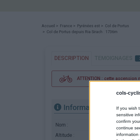
Accueil
>
France
>
Pyrénées est
>
Col de Portus
> Col de Portus depuis Ria Sirach : 1736m
DESCRIPTION
TEMOIGNAGES
ATTENTION : cette ascension néc
cols-cycl
Informations
If you wish 
sensitive in
confirm you
Nom :
Col de Portus
continue se
information 
Altitude :
1736 m