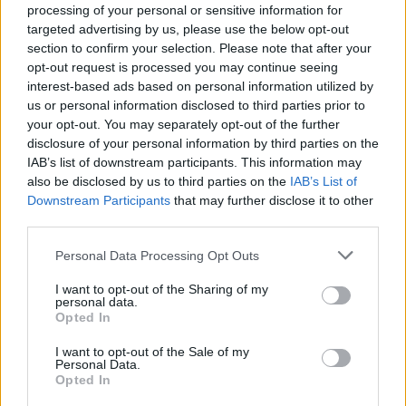
processing of your personal or sensitive information for
targeted advertising by us, please use the below opt-out
•
paolo53
07/09/2016 16:13
section to confirm your selection. Please note that after your
opt-out request is processed you may continue seeing
Bonjour peut on monter le mont Ventoux fin
interest-based ads based on personal information utilized by
octobre?? Niveau météo!! Merci de vos réponse
us or personal information disclosed to third parties prior to
your opt-out. You may separately opt-out of the further
disclosure of your personal information by third parties on the
•
Thierry.bzh G
IAB’s list of downstream participants. This information may
07/09/2016 17:06
also be disclosed by us to third parties on the
IAB’s List of
bonjour françois
Downstream Participants
that may further disclose it to other
third parties.
tout dépend de la météo regardez pour le tour
cette année pour ma part je l'ai monté le 21/07
Personal Data Processing Opt Outs
par une journée chaude et sans vent le lendemain
il pleuvait
I want to opt-out of the Sharing of my
personal data.
donc bonne chance et bonne montée
Opted In
I want to opt-out of the Sale of my
Personal Data.
•
Patrick B
08/09/2016 17:59
Opted In