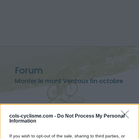
Forum
Monter le mont Ventoux fin octobre
cols-cyclisme.com -
Do Not Process My Personal
Accueil
>
Forum
> Monter le mont Ventoux fin octobre
Information
Ascensions réservées aux cyclistes
If you wish to opt-out of the sale, sharing to third parties, or