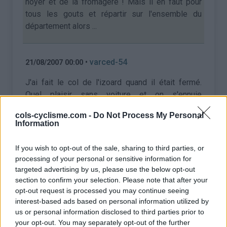
noyer et de la fromagère ! Mais il en faut pour
tous les gouts et répartir sur l'ensemble du
département alors ...
•
varced-54
21/08/2007 00:00
J'ai fait le col de l'izoard quand il était fermé.
Quel plaisir sans voiture et on s'ennuie
moins...quand on rattrappe les cyclistes un par un.
cols-cyclisme.com -
Do Not Process My Personal
Sinon, seul défault, les moutons ont envahits la
Information
case déserte quand je suis passée :)
If you wish to opt-out of the sale, sharing to third parties, or
processing of your personal or sensitive information for
•
domi84
19/08/2007 00:00
targeted advertising by us, please use the below opt-out
section to confirm your selection. Please note that after your
J'y étais, c'était très sympa. Ma femme qui ne
opt-out request is processed you may continue seeing
roule pas beaucoup, les a fait également et a
interest-based ads based on personal information utilized by
gagné son maillot. Elle est très contente.
us or personal information disclosed to third parties prior to
your opt-out. You may separately opt-out of the further
Pour ma part, c'est bien, mais pas suffisant, alors