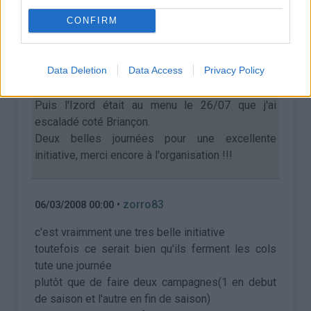
CONFIRM
•
DOUBLE J
03/03/2008 00:00
J'y étais aussi !
Data Deletion
Data Access
Privacy Policy
J'ai d'abord fait le galibier le 25/07 coté Lautaret,
il y avait du monde!
Puis l'Izord était au menu le 26/07 que j'ai
escaladé coté Briançon.
Deux belles journées pour une excellente
initiative, merci encore à l'organisation !!!
•
zorro83
06/03/2008 00:00
c'est vraimment une tres belle initiative
toutefois ce serait bien qu'ils ferment les cols
tute une journée
plutôt que de faire deux campagnes(1 en debut
de saison et l'autre en fin de saison)