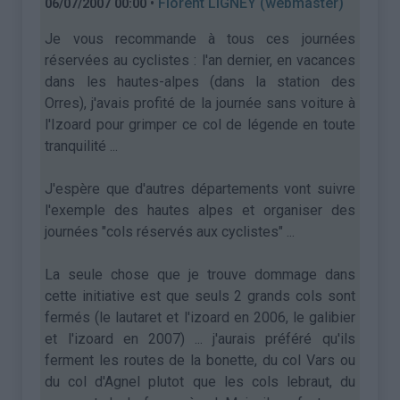
•
Florent LIGNEY (webmaster)
06/07/2007 00:00
Je vous recommande à tous ces journées
réservées au cyclistes : l'an dernier, en vacances
dans les hautes-alpes (dans la station des
Orres), j'avais profité de la journée sans voiture à
l'Izoard pour grimper ce col de légende en toute
tranquilité ...
J'espère que d'autres départements vont suivre
l'exemple des hautes alpes et organiser des
journées "cols réservés aux cyclistes" ...
La seule chose que je trouve dommage dans
cette initiative est que seuls 2 grands cols sont
fermés (le lautaret et l'izoard en 2006, le galibier
et l'izoard en 2007) ... j'aurais préféré qu'ils
ferment les routes de la bonette, du col Vars ou
du col d'Agnel plutot que les cols lebraut, du