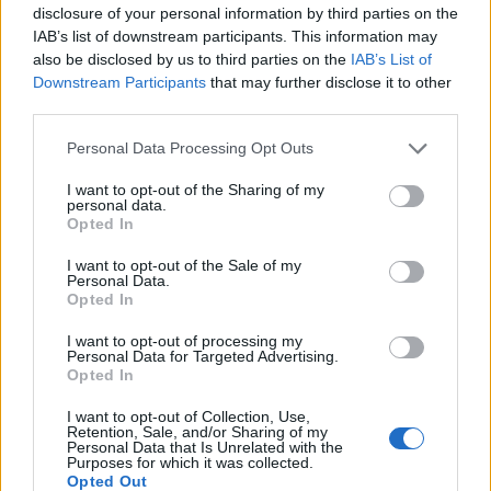
disclosure of your personal information by third parties on the
avec d'autres cyclos, nous avons prolongé à
IAB’s list of downstream participants. This information may
chaque fois. C'est ce que devrait proposer le CDT
also be disclosed by us to third parties on the
IAB’s List of
du 05, prévoir un circuit autour du col. C'est vrai
Downstream Participants
that may further disclose it to other
que les 3 premiers cols ne sont pas connus,
third parties.
(mais CDT = Conseil Général, donc un peu de
Personal Data Processing Opt Outs
politique.... eh oui.... alors il faut répartir dans le
05). Mais après tout, si nous étions plus
I want to opt-out of the Sharing of my
nombreux à écrire au CDT 05, en leur exprimant
personal data.
Opted In
nos souhaits, peut-être changeraient-ils.
I want to opt-out of the Sale of my
Personal Data.
Opted In
•
Grover73
01/03/2008 00:00
I want to opt-out of processing my
Bonjour,
Personal Data for Targeted Advertising.
Opted In
Petite question à ceux qui ont déjà fait les 5 cols
: comment les faire valider ? Faut il demander à
I want to opt-out of Collection, Use,
quelqu'un une carte à faire tamponner au sommet
Retention, Sale, and/or Sharing of my
Personal Data that Is Unrelated with the
?
Purposes for which it was collected.
Opted Out