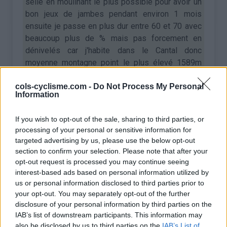
selle en moulinant le plus possible pour avoir un
bon jeux de jambes pendant environ 1 mois
ensuite je passe en plus dur entre 60 et 70 avec
beaucoup plus de % mais pas forcement en
dénivelés car j'habite dans le Cantal donc
moyenne montagne point le plus élevé 1589m
mais tous les 4 voir 5 jours de façon a récuperer
cols-cyclisme.com -
Do Not Process My Personal
et je pense que c'est là votre soucis c'est la
Information
récupération entre les séances et maintenant je
sort quand le temps le permet
If you wish to opt-out of the sale, sharing to third parties, or
pour ce qui est du fractionne j'en ai fait 4 séance
processing of your personal or sensitive information for
après le 1er mois
targeted advertising by us, please use the below opt-out
en rhytme cardiaque je monte à 170 dans les
section to confirm your selection. Please note that after your
endroits plus plus pentus
opt-out request is processed you may continue seeing
cette année je suis à 3200km pour 36750 de
interest-based ads based on personal information utilized by
us or personal information disclosed to third parties prior to
dénivelé pour 176h de selle
your opt-out. You may separately opt-out of the further
je ne suis pas un spécialiste mais j'espère que
disclosure of your personal information by third parties on the
mes renseignements pourront vous aider mais je
IAB’s list of downstream participants. This information may
pense que la récupération est primordiale
also be disclosed by us to third parties on the
IAB’s List of