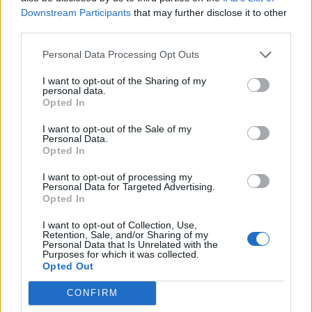
Downstream Participants
that may further disclose it to other
sportivement
third parties.
Personal Data Processing Opt Outs
thierry
I want to opt-out of the Sharing of my
personal data.
Opted In
•
Elki
12/10/2015 00:15
I want to opt-out of the Sale of my
Bonjour,
Personal Data.
Opted In
Tout dépend de ce que tu recherches.
I want to opt-out of processing my
La performance sur une montée sèche donc un
Personal Data for Targeted Advertising.
Opted In
effort court en résistance ou plutôt de longues
randos avec un peu de dénivelé (+ de 100km
I want to opt-out of Collection, Use,
Retention, Sale, and/or Sharing of my
avec 2000m de dev+ par exemple). Enfin il y
Personal Data that Is Unrelated with the
aussi les cyclo-sportives qui sont encore un
Purposes for which it was collected.
Opted Out
effort différent, très irrégulier avec de grosses
accélérations puis des périodes plus calmes. Il y
CONFIRM
a de très bons bouquins déjà cités sur le forum