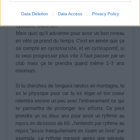
qui pourront de donner des indications pour les
différents types d'entrainements.
Data Deletion
Data Access
Privacy Policy
http://www.cols-cyclisme.com/forum/livre-
cyclisme-s466.htm
Mais quoi qu'il advienne pour avoir un bon niveau
en vélo ça prend du temps. C'est en année que ça
se compte en cyclotouriste, et en cyclosportif, si
tu veux progresser plus vite il faut passer par un
club mais ça te prendra quand même 2-3 ans
minimum.
Si tu cherches de longues randos en montagne, tu
as le physique pour car tu es léger et ton coeur
ralentira encore un peu avec l'entrainement ce qui
te permettra de prolonger les efforts. Ca peut
prendre un ou deux ans pour avoir un rythme au
repos en dessous de 60. J'entends par rythme au
repos "assis tranquillement en lisant un livre" par
exemple. Le rythme mesuré après une période