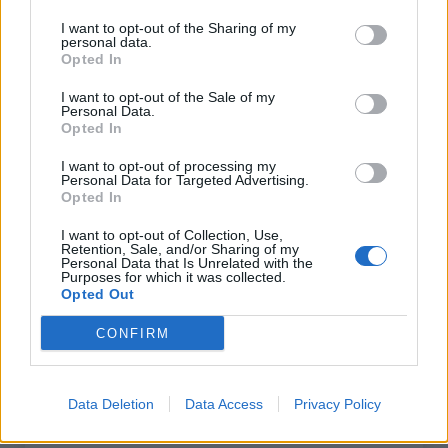
I want to opt-out of the Sharing of my
personal data.
•
kangooman
28/01/2011 00:00
Opted In
Je suis un adepte du triple plateau et je te
I want to opt-out of the Sale of my
conseille vivement le 28x28. Ou en compact,
Personal Data.
Opted In
34x29 mnimum !
I want to opt-out of processing my
Je l'ai pas encore monté mais si tu jettes un oeil
Personal Data for Targeted Advertising.
Opted In
sur Climbbybike.com, tu verras une portion de 6
kms pas coton coton !
I want to opt-out of Collection, Use,
Retention, Sale, and/or Sharing of my
Personal Data that Is Unrelated with the
Purposes for which it was collected.
Opted Out
•
kangooman
28/01/2011 00:00
CONFIRM
Mon conseil est encore plus vrai si tu n'as que
2000 kms...
Data Deletion
Data Access
Privacy Policy
•
eudaldlt
03/02/2011 00:00