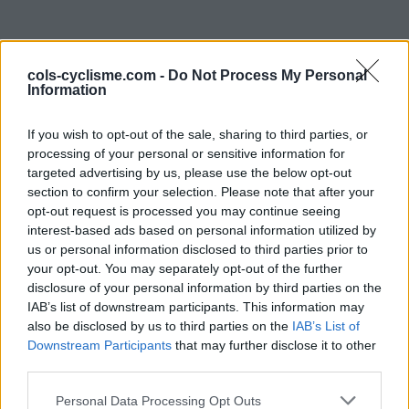
cols-cyclisme.com -
Do Not Process My Personal
Information
If you wish to opt-out of the sale, sharing to third parties, or
processing of your personal or sensitive information for
targeted advertising by us, please use the below opt-out
Forum
section to confirm your selection. Please note that after your
opt-out request is processed you may continue seeing
braquet pour Mortirolo + Gavia en
interest-based ads based on personal information utilized by
juin 2011
us or personal information disclosed to third parties prior to
your opt-out. You may separately opt-out of the further
disclosure of your personal information by third parties on the
IAB’s list of downstream participants. This information may
also be disclosed by us to third parties on the
IAB’s List of
Accueil
>
Forum
> braquet pour Mortirolo + Gavia en juin 2011
Downstream Participants
that may further disclose it to other
third parties.
Ascensions réservées aux cyclistes
Personal Data Processing Opt Outs