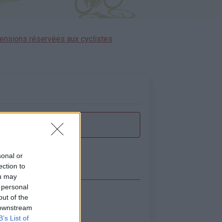
ensions réservées aux cyclistes
sonal or
ection to
ou may
 personal
out of the
icher la carte
 downstream
B’s List of