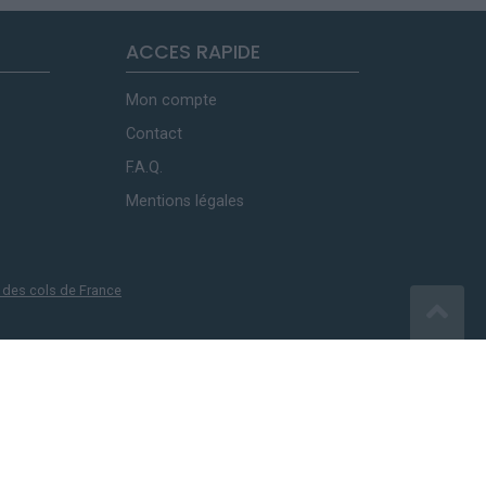
ACCES RAPIDE
Mon compte
Contact
F.A.Q.
Mentions légales
 des cols de France