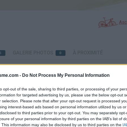
Asc
GALERIE PHOTOS
À PROXIMITÉ
5
0
éssite l'utilisation d'un VTT
isme.com -
Do Not Process My Personal Information
to opt-out of the sale, sharing to third parties, or processing of your per
formation for targeted advertising by us, please use the below opt-out s
Carte
r selection. Please note that after your opt-out request is processed y
eing interest-based ads based on personal information utilized by us or
disclosed to third parties prior to your opt-out. You may separately opt-
Aff
losure of your personal information by third parties on the IAB’s list of
. This information may also be disclosed by us to third parties on the
IA