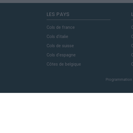
LES PAYS
Cols de france
Cols d'italie
Cols de suisse
Cols d'espagne
Côtes de belgique
Programmation