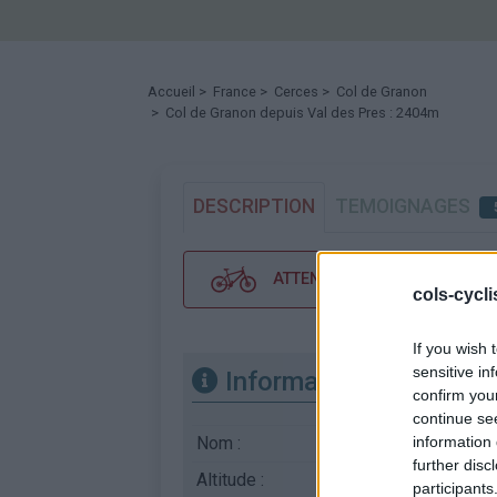
Accueil
>
France
>
Cerces
>
Col de Granon
> Col de Granon depuis Val des Pres : 2404m
DESCRIPTION
TEMOIGNAGES
ATTENTION : cette ascension néc
cols-cycl
If you wish 
sensitive in
Informations
confirm you
continue se
Nom :
Col de Granon
information 
further disc
Altitude :
2404 m
participants