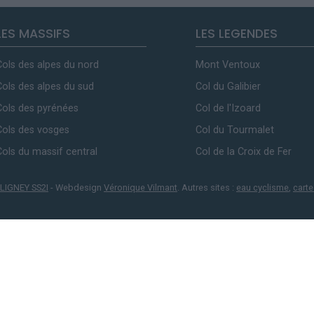
LES MASSIFS
LES LEGENDES
Cols des alpes du nord
Mont Ventoux
Cols des alpes du sud
Col du Galibier
Cols des pyrénées
Col de l'Izoard
Cols des vosges
Col du Tourmalet
Cols du massif central
Col de la Croix de Fer
LIGNEY SS2I
- Webdesign
Véronique Vilmant
. Autres sites :
eau cyclisme
,
carte