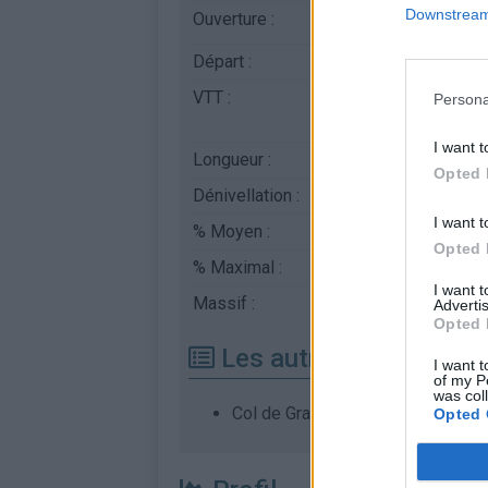
Downstream 
Ouverture :
Ouvert
Départ :
Val des Pres
VTT :
ATTENTION : cette 
Persona
l'utilisation d'un VT
I want t
Longueur :
15.30 km
Opted 
Dénivellation :
1009 m
I want t
% Moyen :
6.59%
Opted 
% Maximal :
13.0%
I want 
Massif :
Cerces
,
France
Advertis
Opted 
Les autres montées di
I want t
of my P
was col
Col de Granon depuis Briançon
Opted 