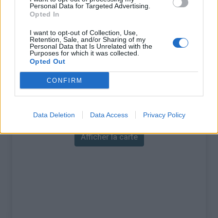
m'entrainer pendant l'année en achetant un
Personal Data for Targeted Advertising.
simulateur Tacx Genius. Depuis je fais 3-4
Opted In
séances d'une heure par semaine sur mon
I want to opt-out of Collection, Use,
simulateur pendant l'année et des sorties
Retention, Sale, and/or Sharing of my
Personal Data that Is Unrelated with the
valonnées/montagneuses de 30-60km sur route
Purposes for which it was collected.
pendant mes vacances. Recherche cyclistes pour
Opted Out
grimper des cols dans les pyrénées pendant
CONFIRM
l'été.
Carte des cols gravis
Data Deletion
Data Access
Privacy Policy
Afficher la carte