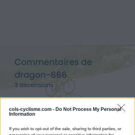
Commentaires de
dragon-666
3 ascensions
cols-cyclisme.com -
Do Not Process My Personal
Accueil
>
Mon compte
> Commentaires de dragon-666
Information
If you wish to opt-out of the sale, sharing to third parties, or
Ascensions réservées aux cyclistes