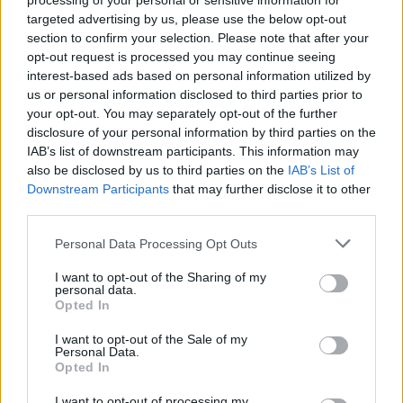
processing of your personal or sensitive information for
targeted advertising by us, please use the below opt-out
section to confirm your selection. Please note that after your
INFORMATIONS
TEMOIGNAGES
opt-out request is processed you may continue seeing
interest-based ads based on personal information utilized by
GALERIE PHOTOS
us or personal information disclosed to third parties prior to
your opt-out. You may separately opt-out of the further
Nombre de
3
Commentaires sur le
40
disclosure of your personal information by third parties on the
IAB’s list of downstream participants. This information may
montées :
forum :
also be disclosed by us to third parties on the
IAB’s List of
Nombre de
3
Photos :
0
Downstream Participants
that may further disclose it to other
sommets :
third parties.
J'ai débuté le vélo tard et complètement par
Personal Data Processing Opt Outs
hasard en 2011 à 26 ans en grimpant quelques
montées courtes lors de vacances chez mes
I want to opt-out of the Sharing of my
personal data.
parents autour de Toulouse... Cela m'a bien plu et
Opted In
j'ai escaladé mes premiers cols en août 2012 (col
I want to opt-out of the Sale of my
des palomières/col d'aspin) Habitant sur Paris, je
Personal Data.
ne peux pédaler sur route que pendant mes
Opted In
congés. J'ai cependant décidé début 2013 de
I want to opt-out of processing my