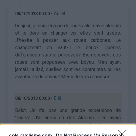
•
Aurel
08/10/2013 00:00
bonjour, je suis équipé de roues alu mavic aksium
et je dois en changer car elles sont usées.
J'hésite à passer aux roues carbones. Le
changement en vaut-il le coup? Quelles
différences vais-je percevoir? Bien souvent ces
roues sont proposées avec boyau. N'en ayant
jamais utilisé, quelles sont les contraintes ou les
avantages du boyau? Merci de vos réponses
•
Elki
08/10/2013 00:00
Salut, Je n'ai pas une grande expérience de
"roues". J'ai aussi eu des Aksium. J'en avais
changé pour acheter des ksyrium Elite, tout en alu
(1,55kg). J'en été super content. Légère et
cols-cyclisme.com -
Do Not Process My Personal