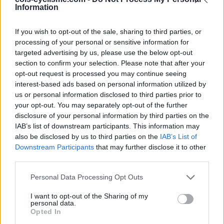
réactive en relance. Confort correct. Pas trop mal
Information
en descente. De bonnes roues de montagne. Il n'y
a pas de fond de jante, ça c'est cool. Par contre
If you wish to opt-out of the sale, sharing to third parties, or
freinage moyen (et je ne suis pas lourd: 68kg). 2
processing of your personal or sensitive information for
targeted advertising by us, please use the below opt-out
dévoilages en 20 000km. Roulement arrière pas
section to confirm your selection. Please note that after your
évident à régler au début (on a une clef de
opt-out request is processed you may continue seeing
serrage avec l'achat des roues) mais de bonne
interest-based ads based on personal information utilized by
qualité. Maintenant j'ai des Shimano RS80 C24,
us or personal information disclosed to third parties prior to
hybride alu/carbone (1,53kg). En fait uniquement
your opt-out. You may separately opt-out of the further
le profil de jante (de 24mm, d'où C24 car roues de
disclosure of your personal information by third parties on the
montagne) est en carbone. La zone de freinage
IAB’s list of downstream participants. This information may
also be disclosed by us to third parties on the
IAB’s List of
est en alu ce qui permet d'utiliser n'importe quel
Downstream Participants
that may further disclose it to other
type de patin. Si la zone de freinage est en
third parties.
carbone, il faut une gomme spéciale et les patins
coûtent un bras. Après deux ans d'utilisation, elle
Personal Data Processing Opt Outs
sont réactives en relance mais moins que les
I want to opt-out of the Sharing of my
Elite. Par contre très confortable, elles absorbent
personal data.
bien les défauts de la route. Super en descente.
Opted In
Elles tiennent bien la trajectoire. Très bon