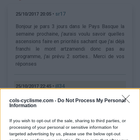
•
sr17
25/10/2017 20:05
Bonjour je pars 3 jours dans le Pays Basque la
semaine prochaine, j'aurais voulu savoir quelles
ascensions faire en priorités sachant que j'ai déjà
franchi le mont artzamendi donc pas au
programme, j'ai prévu 2 sorties... Merci de vos
réponses
•
jll34
25/10/2017 22:45
https://lesbaroudeursenvadrouille.wordpress.com/categ
cols-cyclisme.com -
Do Not Process My Personal
Information
episodes/
If you wish to opt-out of the sale, sharing to third parties, or
processing of your personal or sensitive information for
•
sr17
26/10/2017 22:22
targeted advertising by us, please use the below opt-out