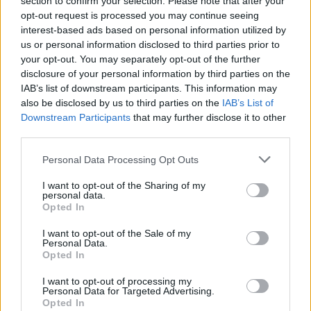
section to confirm your selection. Please note that after your
Merci Jean Luc sympa votre blog, j'aimerais faire
opt-out request is processed you may continue seeing
l'arnosteguy par Arneguy quitte à se faire mal...
interest-based ads based on personal information utilized by
savez vous si la route vers le pic de Beillurti est
us or personal information disclosed to third parties prior to
cyclable recement? J'ai prévu de faire errozate le
your opt-out. You may separately opt-out of the further
lendemain,la route est en bon état il paraît.
disclosure of your personal information by third parties on the
IAB’s list of downstream participants. This information may
also be disclosed by us to third parties on the
IAB’s List of
•
jll34
Downstream Participants
that may further disclose it to other
26/10/2017 23:14
third parties.
Bonjour Yoann,
Personal Data Processing Opt Outs
j'ai beaucoup de retard dans les comptes-rendus
de mon blog mais la page facebook attachée est
I want to opt-out of the Sharing of my
à jour. Or, j'ai grimpé le pic de Beillurti il y a 1 an
personal data.
Opted In
tout juste et la route était de qualité (vous pouvez
donc trouver les photos sur la page facebook).
I want to opt-out of the Sale of my
Personal Data.
J'avais grimpé lors de la même sortie l'Errozate
Opted In
et la route était également en bon état.
Bonnes virées et régalez-vous bien !
I want to opt-out of processing my
Personal Data for Targeted Advertising.
Opted In