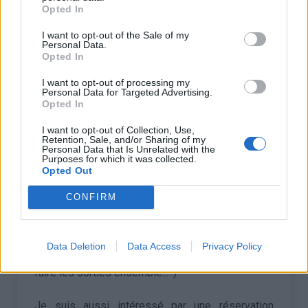
Opted In
•
Ptrck D
30/09/2014 11:14
I want to opt-out of the Sale of my
Personal Data.
Opted In
Bonjour,
I want to opt-out of processing my
J'habite à Villeurbanne et je prends le train A/R
Personal Data for Targeted Advertising.
Opted In
régulièrement en direction de Grenoble, Saint
Jean de Maurienne, Albertville ou Bourg Saint
I want to opt-out of Collection, Use,
Retention, Sale, and/or Sharing of my
Maurice pour gravir les cols des Alpes et je fais
Personal Data that Is Unrelated with the
généralement des parcours sur une seule journée
Purposes for which it was collected.
Opted Out
pour des questions de coûts.
CONFIRM
Je serais intéressé de partager une chambre
d'hôtel de temps à autre pour une nuit ou plus
pour enchaîner les cols autour de ces sites et si
Data Deletion
Data Access
Privacy Policy
les niveaux sont correspondant, pourquoi ne pas
faire les sorties ensemble... :)
Je suis aussi intéressé par une réservation