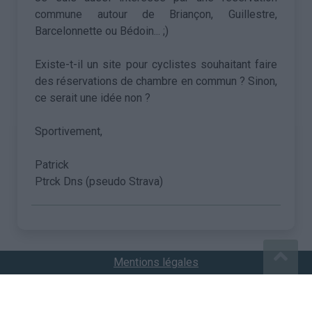
commune autour de Briançon, Guillestre,
Barcelonnette ou Bédoin... ;)
Existe-t-il un site pour cyclistes souhaitant faire
des réservations de chambre en commun ? Sinon,
ce serait une idée non ?
Sportivement,
Patrick
Ptrck Dns (pseudo Strava)
Mentions légales