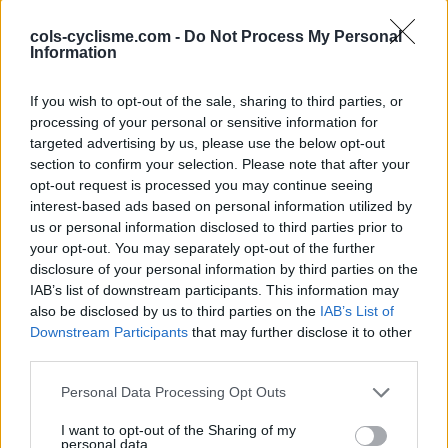
cols-cyclisme.com -
Do Not Process My Personal
Information
If you wish to opt-out of the sale, sharing to third parties, or
processing of your personal or sensitive information for
targeted advertising by us, please use the below opt-out
section to confirm your selection. Please note that after your
opt-out request is processed you may continue seeing
Forum
interest-based ads based on personal information utilized by
us or personal information disclosed to third parties prior to
Partage chambre d'hôtel cols des
your opt-out. You may separately opt-out of the further
Alpes
disclosure of your personal information by third parties on the
IAB’s list of downstream participants. This information may
also be disclosed by us to third parties on the
IAB’s List of
Downstream Participants
that may further disclose it to other
third parties.
Accueil
>
Forum
> Partage chambre d'hôtel cols des Alpes
Personal Data Processing Opt Outs
Ascensions réservées aux cyclistes
I want to opt-out of the Sharing of my
personal data.