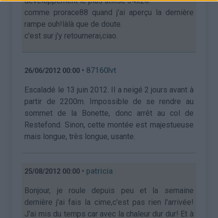
développement le plus utilisé 34x26.
comme prorace88 quand j'ai aperçu la dernière
rampe ouh!làlà que de doute.
c'est sur j'y retournerai,ciao.
•
87160lvt
26/06/2012 00:00
Escaladé le 13 juin 2012. Il a neigé 2 jours avant à
partir de 2200m. Impossible de se rendre au
sommet de la Bonette, donc arrêt au col de
Restefond. Sinon, cette montée est majestueuse
mais longue, très longue, usante.
•
patricia
25/08/2012 00:00
Bonjour, je roule depuis peu et la semaine
dernière j'ai fais la cime,c'est pas rien l'arrivée!
J'ai mis du temps car avec la chaleur dur dur! Et à