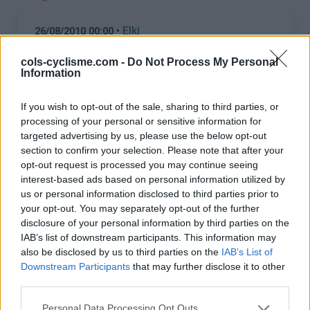
•
Elki
26/08/2010 00:00
Sans aucun probleme.
cols-cyclisme.com -
Do Not Process My Personal
Information
La Bonette n'est pas tres difficile, les
pourcentages sont tres raisonables. Il est plus
If you wish to opt-out of the sale, sharing to third parties, or
long qu'allos c'est vrai mais si tu l'as fait sans pb
processing of your personal or sensitive information for
et que tu as 2000km dans les pattes aucun pb
targeted advertising by us, please use the below opt-out
pour la Bonette.
section to confirm your selection. Please note that after your
Bonne route
opt-out request is processed you may continue seeing
interest-based ads based on personal information utilized by
us or personal information disclosed to third parties prior to
•
vincent
27/08/2010 00:00
your opt-out. You may separately opt-out of the further
disclosure of your personal information by third parties on the
merci,de ta reponse.
IAB’s list of downstream participants. This information may
vincent
also be disclosed by us to third parties on the
IAB’s List of
Downstream Participants
that may further disclose it to other
third parties.
•
prorace88
29/08/2010 00:00
Personal Data Processing Opt Outs