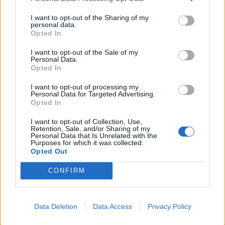
la bonnette est un col tres regulier, avec memeun
I want to opt-out of the Sharing of my
personal data.
peu de recuperation sur les derniers kms, mais
Opted In
attention a la derniere rampes qui m'a mis un
doute. mais pour finir ca passe.
I want to opt-out of the Sale of my
Personal Data.
bonne montée
Opted In
I want to opt-out of processing my
Personal Data for Targeted Advertising.
•
vincent
30/08/2010 00:00
Opted In
bonjour à tous,
I want to opt-out of Collection, Use,
Retention, Sale, and/or Sharing of my
samedi 28 fut le grand jour pour ce qui était ma
Personal Data that Is Unrelated with the
première grande ascencion.départ de
Purposes for which it was collected.
Opted Out
barcelonnette pour un petit échauffement et de
jausier jusqu'en haut 2h12mn, certe pas terrible
CONFIRM
pour avoir discuté avec des gars là haut qui
étaient montés en 1h45mn mais bon je suis
monté à ma main et l'essentiel était d'arrivé là
Data Deletion
Data Access
Privacy Policy
haut.