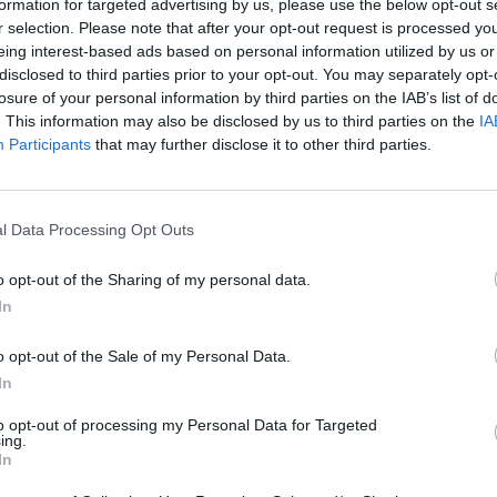
formation for targeted advertising by us, please use the below opt-out s
r selection. Please note that after your opt-out request is processed y
eing interest-based ads based on personal information utilized by us or
disclosed to third parties prior to your opt-out. You may separately opt-
Asc
losure of your personal information by third parties on the IAB’s list of
. This information may also be disclosed by us to third parties on the
IA
Participants
that may further disclose it to other third parties.
l Data Processing Opt Outs
mis à répertorier les cols que je gravis. Au début je ne compta
nt l'air d'être systématiquement enlevés dès que le routes so
o opt-out of the Sharing of my personal data.
 sur les cartes Michelin (www.viamichelin.fr)
In
 fait car parfois des cols sont indiqués alors que dans la réa
ne montée menant à un autre col).
o opt-out of the Sale of my Personal Data.
r répertorier vos escalades ?
In
to opt-out of processing my Personal Data for Targeted
ing.
In