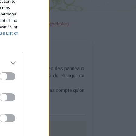
ection to
ou may
 personal
out of the
ensions réservées aux cyclistes
 downstream
B’s List of
bilisais que les cols avec des panneaux
nt refaites, j'ai décidé de changer de
lité on ne se rend même pas compte qu'on