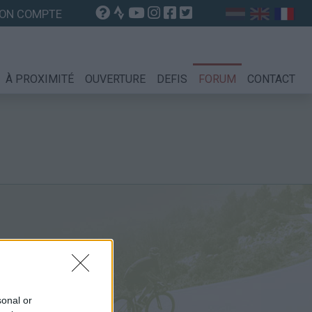
ON COMPTE
À PROXIMITÉ
OUVERTURE
DEFIS
FORUM
CONTACT
sonal or