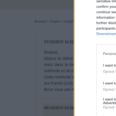
sensitive in
confirm you
continue se
information 
Accueil
>
Forum
> Comptabilisation des cols
further disc
participants
Downstream 
•
Alain W
07/10/2015 16:52
Bonjour,
Persona
depuis le début de l'année je me suis 
mais dans la mesure où les panneaux o
I want t
méthode et de me fier aux cols indiqués
Opted 
Cette méthode ne me convient pas tout à
les franchi (cols qui se trouvent dans u
I want t
Avez vous une méthode particulière pou
Opted 
I want 
Advertis
Opted 
•
Koenig
09/10/2015 23:24